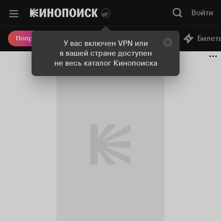
Войти
Онлайн-кинотеатр
Билет
Попробовать Плюс
У вас включен VPN или
в вашей стране доступен
не весь каталог Кинопоиска