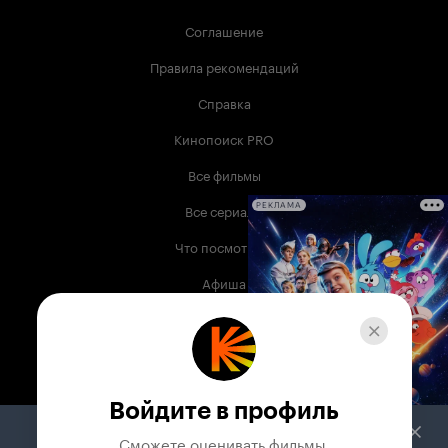
Соглашение
Правила рекомендаций
Справка
Кинопоиск PRO
Все фильмы
Все сериалы
РЕКЛАМА
Что посмотреть
Афиша
Музыка
Телепрограмма
Книги
Войдите в профиль
Служба поддержки
Сможете оценивать фильмы,
