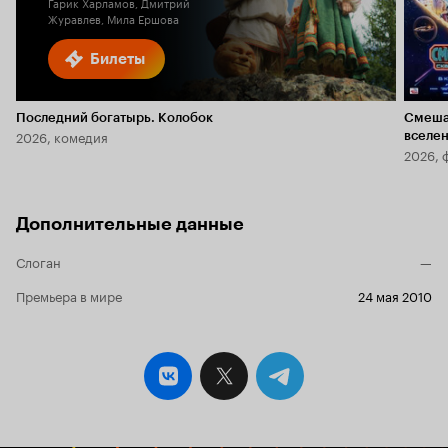
Гарик Харламов, Дмитрий
Журавлев, Мила Ершова
Билеты
Последний богатырь. Колобок
Смеша
2026, комедия
вселе
2026, 
Дополнительные данные
Слоган
—
Премьера в мире
24 мая 2010