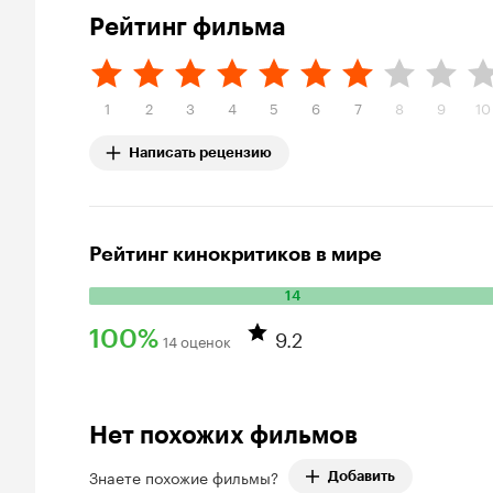
Рейтинг фильма
1
2
3
4
5
6
7
8
9
10
Написать рецензию
Рейтинг кинокритиков в мире
14
Количество положительных оценок: 14.
9.2
100%
14 оценок
Рейтинг Кинопоиска 100%
Нет похожих фильмов
Знаете похожие фильмы?
Добавить