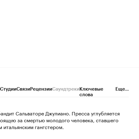
Студии
Связи
Рецензии
Саундтреки
Ключевые
Еще...
слова
бандит Сальваторе Джулиано. Пресса углубляется
тоящую за смертью молодого человека, ставшего
м итальянским гангстером.