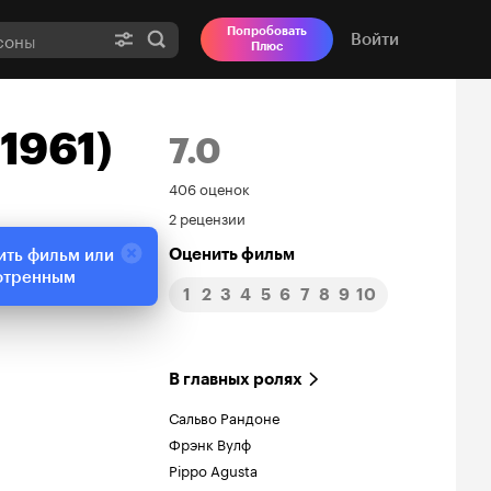
Попробовать
Войти
Плюс
1961)
7.0
Рейтинг
406 оценок
2 рецензии
Кинопоиска
Оценить фильм
ить фильм или
7.0
отренным
1
2
3
4
5
6
7
8
9
10
В главных ролях
Сальво Рандоне
Фрэнк Вулф
Pippo Agusta