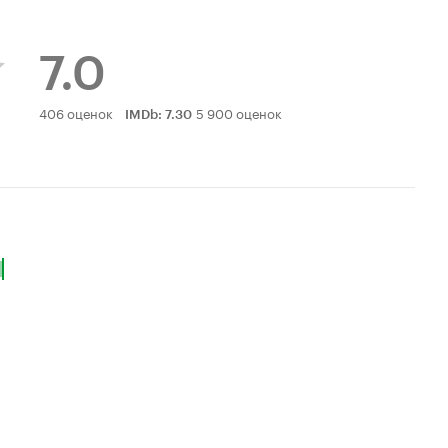
7.0
Рейтинг
406 оценок
5 900 оценок
IMDb
:
7.30
Кинопоиска
7.0