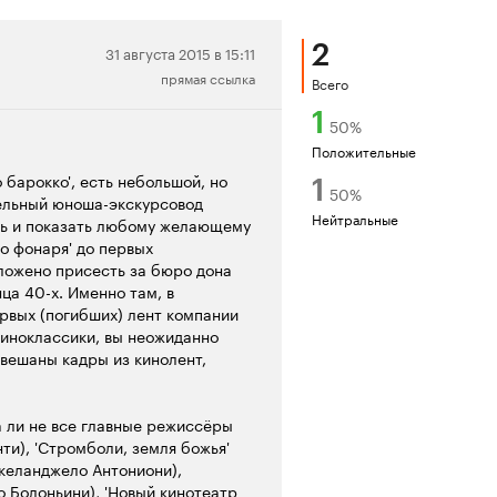
2
Нейтральная
31 августа 2015 в 15:11
прямая ссылка
рецензия
Всего
1
50
%
Положительные
 барокко', есть небольшой, но
1
50
%
ельный юноша-экскурсовод
Нейтральные
ть и показать любому желающему
го фонаря' до первых
ложено присесть за бюро дона
ца 40-х. Именно там, в
рвых (погибших) лент компании
киноклассики, вы неожиданно
звешаны кадры из кинолент,
а ли не все главные режиссёры
нти), 'Стромболи, земля божья'
икеланджело Антониони),
о Болоньини), 'Новый кинотеатр