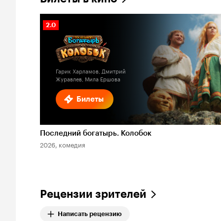
Рейтинг
2.0
Кинопоиска
2.0
Гарик Харламов, Дмитрий
Журавлев, Мила Ершова
Билеты
Последний богатырь. Колобок
2026, комедия
Рецензии зрителей
Написать рецензию