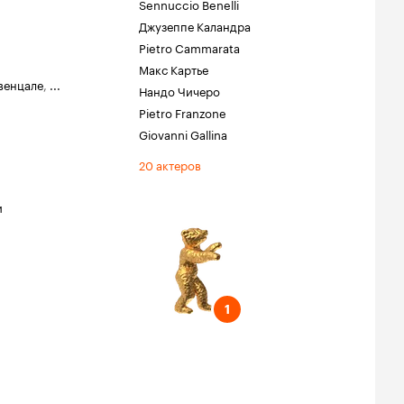
Sennuccio Benelli
Джузеппе Каландра
Pietro Cammarata
Макс Картье
венцале
,
...
Нандо Чичеро
Pietro Franzone
Giovanni Gallina
20 актеров
и
тиваль
учшую
1
1