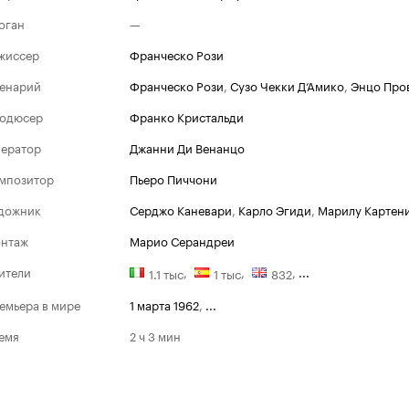
оган
—
жиссер
Франческо Рози
енарий
Франческо Рози
,
Сузо Чекки Д’Амико
,
Энцо Про
одюсер
Франко Кристальди
ератор
Джанни Ди Венанцо
мпозитор
Пьеро Пиччони
дожник
Серджо Каневари
,
Карло Эгиди
,
Марилу Картен
Берлинский кинофес
нтаж
Марио Серандреи
Победитель
ители
,
,
,
...
1.1 тыс
1 тыс
832
1962
Серебряный Медведь за л
емьера в мире
1 марта 1962
,
...
режиссерскую работу
емя
2 ч 3 мин
Номинации
1962
Золотой Медведь