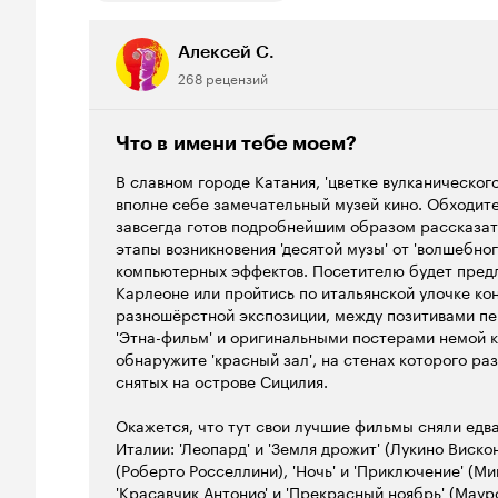
Алексей С.
268 рецензий
Что в имени тебе моем?
В славном городе Катания, 'цветке вулканического
вполне себе замечательный музей кино. Обходит
завсегда готов подробнейшим образом рассказа
этапы возникновения 'десятой музы' от 'волшебно
компьютерных эффектов. Посетителю будет пред
Карлеоне или пройтись по итальянской улочке кон
разношёрстной экспозиции, между позитивами пе
'Этна-фильм' и оригинальными постерами немой 
обнаружите 'красный зал', на стенах которого ра
снятых на острове Сицилия.
Окажется, что тут свои лучшие фильмы сняли едв
Италии: 'Леопард' и 'Земля дрожит' (Лукино Виско
(Роберто Росселлини), 'Ночь' и 'Приключениe' (М
'Красавчик Антонио' и 'Прекрасный ноябрь' (Маур