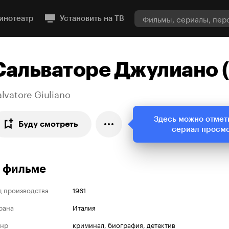
инотеатр
Установить на ТВ
Сальваторе Джулиано (
lvatore Giuliano
Здесь можно отмет
Буду смотреть
сериал просм
 фильме
д производства
1961
рана
Италия
нр
криминал
,
биография
,
детектив