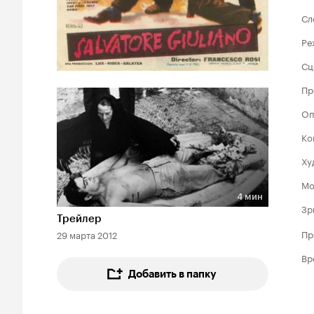
Сл
Ре
Сц
Пр
Оп
Ко
Ху
Мо
4 мин
Длительность 4 мин
Зр
Трейлер
Пр
29 марта 2012
Вр
Добавить в папку