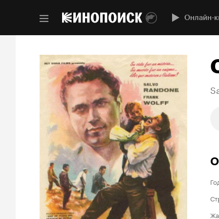
Онлайн-к
Sa
О
Го
Ст
Жа