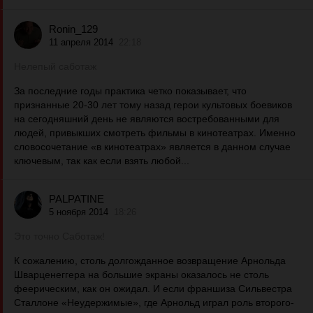
Ronin_129
11 апреля 2014
22:18
Нелепый саботаж
За последние годы практика четко показывает, что
признанные 20-30 лет тому назад герои культовых боевиков
на сегодняшний день не являются востребованными для
людей, привыкших смотреть фильмы в кинотеатрах. Именно
словосочетание «в кинотеатрах» является в данном случае
ключевым, так как если взять любой...
PALPATINE
5 ноября 2014
18:26
Это точно Саботаж!
К сожалению, столь долгожданное возвращение Арнольда
Шварценеггера на большие экраны оказалось не столь
феерическим, как он ожидал. И если франшиза Сильвестра
Сталлоне «Неудержимые», где Арнольд играл роль второго-