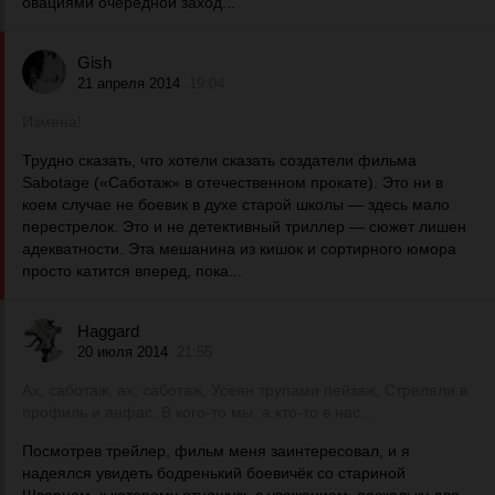
овациями очередной заход...
Gish
21 апреля 2014
19:04
Измена!
Трудно сказать, что хотели сказать создатели фильма
Sabotage («Саботаж» в отечественном прокате). Это ни в
коем случае не боевик в духе старой школы — здесь мало
перестрелок. Это и не детективный триллер — сюжет лишен
адекватности. Эта мешанина из кишок и сортирного юмора
просто катится вперед, пока...
Haggard
20 июля 2014
21:55
Ах, саботаж, ах, саботаж, Усеян трупами пейзаж, Стреляли в
профиль и анфас, В кого-то мы, а кто-то в нас…
Посмотрев трейлер, фильм меня заинтересовал, и я
надеялся увидеть бодренький боевичёк со стариной