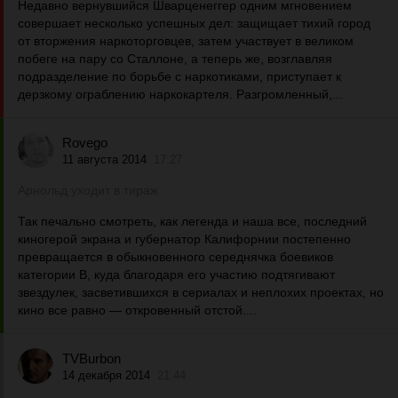
Недавно вернувшийся Шварценеггер одним мгновением
совершает несколько успешных дел: защищает тихий город
от вторжения наркоторговцев, затем участвует в великом
побеге на пару со Сталлоне, а теперь же, возглавляя
подразделение по борьбе с наркотиками, приступает к
дерзкому ограблению наркокартеля. Разгромленный,...
Rovego
11 августа 2014
17:27
Арнольд уходит в тираж
Так печально смотреть, как легенда и наша все, последний
киногерой экрана и губернатор Калифорнии постепенно
превращается в обыкновенного середнячка боевиков
категории B, куда благодаря его участию подтягивают
звездулек, засветившихся в сериалах и неплохих проектах, но
кино все равно — откровенный отстой....
TVBurbon
14 декабря 2014
21:44