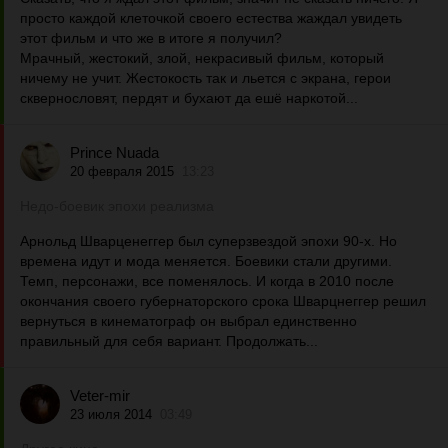
просто каждой клеточкой своего естества жаждал увидеть
этот фильм и что же в итоге я получил?
Мрачный, жестокий, злой, некрасивый фильм, который
ничему не учит. Жестокость так и льется с экрана, герои
сквернословят, пердят и бухают да ешё наркотой...
Prince Nuada
20 февраля 2015
13:23
Недо-боевик эпохи реализма
Арнольд Шварценеггер был суперзвездой эпохи 90-х. Но
времена идут и мода меняется. Боевики стали другими.
Темп, персонажи, все поменялось. И когда в 2010 после
окончания своего губернаторского срока Шварцнеггер решил
вернуться в кинематограф он выбрал единственно
правильный для себя вариант. Продолжать...
Veter-mir
23 июля 2014
03:49