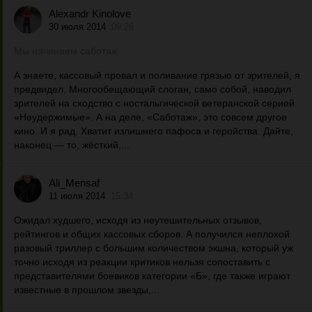
Alexandr Kinolove
30 июля 2014
09:26
Мы начинаем саботаж
А знаете, кассовый провал и поливание грязью от зрителей, я
предвидел. Многообещающий слоган, само собой, наводил
зрителей на сходство с ностальгической ветеранской серией
«Неудержимые». А на деле, «Саботаж», это совсем другое
кино. И я рад. Хватит излишнего пафоса и геройства. Дайте,
наконец — то, жёсткий,...
Ali_Mensaf
11 июля 2014
15:34
Ожидал худшего, исходя из неутешительных отзывов,
рейтингов и общих кассовых сборов. А получился неплохой
разовый триллер с большим количеством экшна, который уж
точно исходя из реакции критиков нельзя сопоставить с
представителями боевиков категории «Б», где также играют
известные в прошлом звезды,...