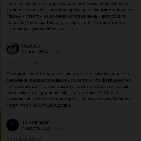
часть времени проходил под рабочим названием «Breacher»
и привлекал к себе внимание сразу по нескольким причинам.
Главным ответом на ключевой поставленный вопрос для
фанатов Арнольда Шварценеггера и почитателей таланта
режиссера Дэвида Эйра должно...
ProActor
27 июня 2014
23:46
«Что-то не так!»
Странное кино! Не для всех уж точно, и самое главное, я в
очередной раз расстраиваюсь из-за того, что Шварценеггер
никак не желает по-настоящему тряхнуть стариной, забыв
про всякие там триллеры. Ну сколько можно!? Сначала
провальный «Возвращение героя», но там то хоть боевичок
получился с небольшой долей...
TJ_Hannabar
7 августа 2018
14:19
Он возвращается