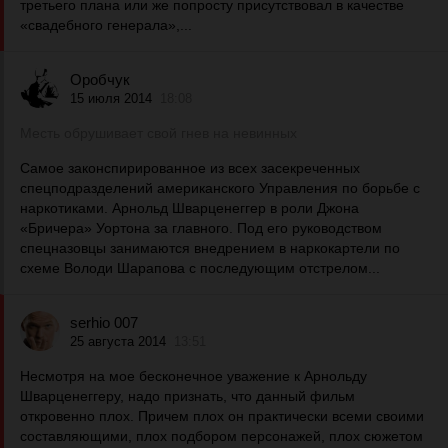
третьего плана или же попросту присутствовал в качестве
«свадебного генерала»,...
Оробчук
15 июля 2014
18:08
Месть обрушивает свой гнев на невинных
Самое законспирированное из всех засекреченных
спецподразделений американского Управления по борьбе с
наркотиками. Арнольд Шварценеггер в роли Джона
«Бричера» Уортона за главного. Под его руководством
спецназовцы занимаются внедрением в наркокартели по
схеме Володи Шарапова с последующим отстрелом...
serhio 007
25 августа 2014
13:51
Несмотря на мое бесконечное уважение к Арнольду
Шварценеггеру, надо признать, что данный фильм
откровенно плох. Причем плох он практически всеми своими
составляющими, плох подбором персонажей, плох сюжетом