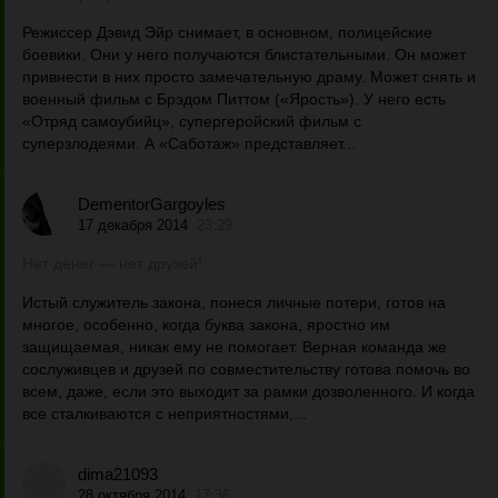
Режиссер Дэвид Эйр снимает, в основном, полицейские
боевики. Они у него получаются блистательными. Он может
привнести в них просто замечательную драму. Может снять и
военный фильм с Брэдом Питтом («Ярость»). У него есть
«Отряд самоубийц», супергеройский фильм с
суперзлодеями. А «Саботаж» представляет...
DementorGargoyles
17 декабря 2014
23:29
Нет денег — нет друзей!
Истый служитель закона, понеся личные потери, готов на
многое, особенно, когда буква закона, яростно им
защищаемая, никак ему не помогает. Верная команда же
сослуживцев и друзей по совместительству готова помочь во
всем, даже, если это выходит за рамки дозволенного. И когда
все сталкиваются с неприятностями,...
dima21093
28 октября 2014
17:36