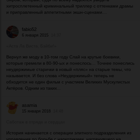
хитросплетенный криминальный триллер с оттенками драмы
и приправленный аппетитными экшн-сценами....
fabio52
6 января 2015
14:37
«Аста Ла Виста, Бэйби!»
Вернул же моду в 10-том году Слай на крутые боевики,
которые гремели в 80-90-ых и понеслось… Точнее понеслись
неудержимые старички в новый «пляс» на старые темы, что
называется. И без слова «Неудержимый» теперь не
обходится не один фильм с участием Великих Мускулистых
Актёров. Одним из таких...
asamia
15 января 2018
14:48
Саботаж в отряде и сердцах
История начинается с операции элитного подразделения из
управления по борьбе с наркотиками, нагрянувшего на