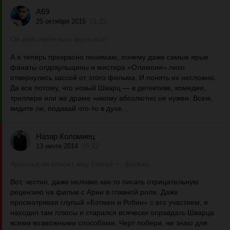
A69
25 октября 2015
01:22
Он действительно вернулся!
А я теперь прекрасно понимаю, почему даже самые ярые
фанаты олдскульщины и мистера «Олимпия» лихо
отвернулись кассой от этого фильма. И понять их несложно.
Да все потому, что новый Шварц — в детективе, комедии,
триллере или же драме никому абсолютно не нужен. Всем,
видите ли, подавай что-то в духе...
Назар Коломиец
13 июля 2014
05:22
Арнольд не спасет мир (читай — фильм)
Вот, честно, даже неловко как-то писать отрицательную
рецензию на фильм с Арни в главной роли. Даже
просматривая глупый «Бэтмен и Робин» с его участием, я
находил там плюсы и старался всячески оправдать Шварца
всеми возможными способами. Черт побери, не знаю для