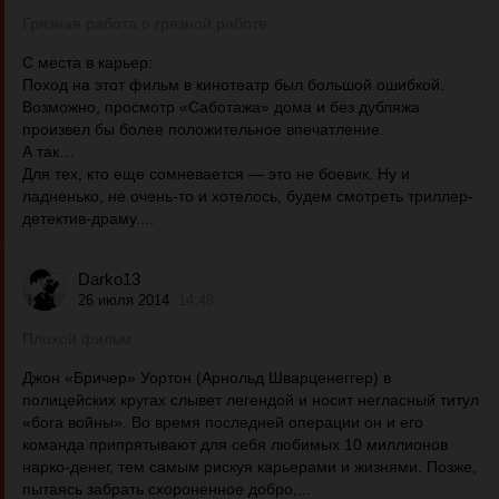
Грязная работа о грязной работе
С места в карьер:
Поход на этот фильм в кинотеатр был большой ошибкой.
Возможно, просмотр «Саботажа» дома и без дубляжа
произвел бы более положительное впечатление.
А так…
Для тех, кто еще сомневается — это не боевик. Ну и
ладненько, не очень-то и хотелось, будем смотреть триллер-
детектив-драму....
Darko13
26 июля 2014
14:48
Плохой фильм
Джон «Бричер» Уортон (Арнольд Шварценеггер) в
полицейских кругах слывет легендой и носит негласный титул
«бога войны». Во время последней операции он и его
команда припрятывают для себя любимых 10 миллионов
нарко-денег, тем самым рискуя карьерами и жизнями. Позже,
пытаясь забрать схороненное добро,...