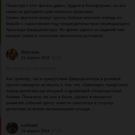
Посмотрел этот фильм давно, будучи в Калифорнии, но все
никак не доходили руки написать рецензию.
Сюжет вертится вокруг группы бойцов элитного отряда по
борьбе с наркотиками под предводительством неувядающего
Арнольда Шварценеггера. Во время одного из заданий они
решают украсть несколько миллионов долларов,...
Beezwax
21 апреля 2014
11:42
Детектив против боевика
Как трейлер, так и присутствие Шварценеггера в ролевой
группе наводили на мысль о том, что «Sabotage» предстанет
перед зрителем как мощный и драйвовый стопроцентный
боевик. Поначалу так оно и было, однако в процессе
развития событий центр тяжести сместился в сторону
детектива со всеми вытекающими отсюда...
sobiratel
23 апреля 2014
07:29