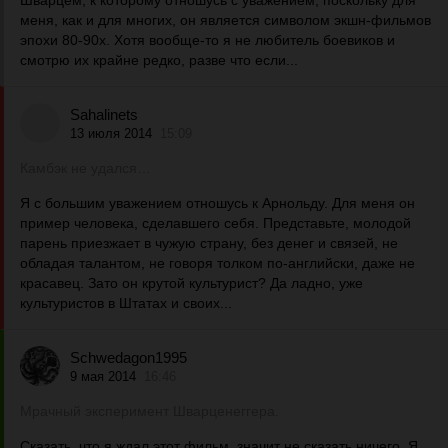
Шварцем, к которому отношусь с уважением, поскольку для
меня, как и для многих, он является символом экшн-фильмов
эпохи 80-90х. Хотя вообще-то я не любитель боевиков и
смотрю их крайне редко, разве что если...
Sahalinets
13 июля 2014
15:09
Камбэк не удался…
Я с большим уважением отношусь к Арнольду. Для меня он
пример человека, сделавшего себя. Представьте, молодой
парень приезжает в чужую страну, без денег и связей, не
обладая талантом, не говоря толком по-английски, даже не
красавец. Зато он крутой культурист? Да ладно, уже
культуристов в Штатах и своих...
Schwedagon1995
9 мая 2014
16:46
Мрачный эксперимент Шварценеггера.
Сказать, что я ждал этот фильм, значит не сказать ничего. Я