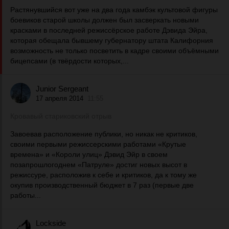
Растянувшийся вот уже на два года камбэк культовой фигуры
боевиков старой школы должен был засверкать новыми
красками в последней режиссёрское работе Дэвида Эйра,
которая обещала бывшему губернатору штата Калифорния
возможность не только посветить в кадре своими объёмными
бицепсами (в твёрдости которых,...
Junior Sergeant
17 апреля 2014
11:55
Кровавый стариковский отрыв
Завоевав расположение публики, но никак не критиков,
своими первыми режиссерскими работами «Крутые
времена» и «Короли улиц» Дэвид Эйр в своем
позапрошлогоднем «Патруле» достиг новых высот в
режиссуре, расположив к себе и критиков, да к тому же
окупив производственный бюджет в 7 раз (первые две
работы...
Lockside