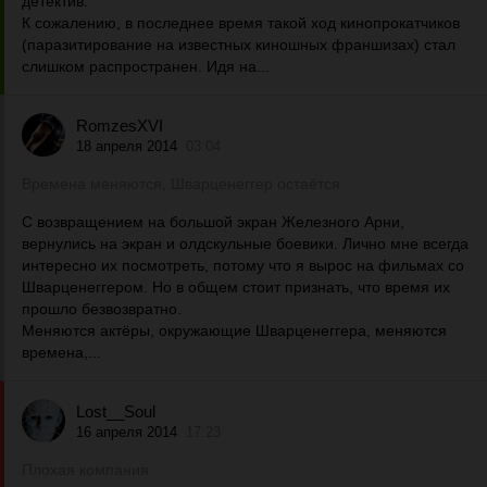
детектив.
К сожалению, в последнее время такой ход кинопрокатчиков
(паразитирование на известных киношных франшизах) стал
слишком распространен. Идя на...
RomzesXVI
18 апреля 2014
03:04
Времена меняются, Шварценеггер остаётся
С возвращением на большой экран Железного Арни,
вернулись на экран и олдскульные боевики. Лично мне всегда
интересно их посмотреть, потому что я вырос на фильмах со
Шварценеггером. Но в общем стоит признать, что время их
прошло безвозвратно.
Меняются актёры, окружающие Шварценеггера, меняются
времена,...
Lost__Soul
16 апреля 2014
17:23
Плохая компания