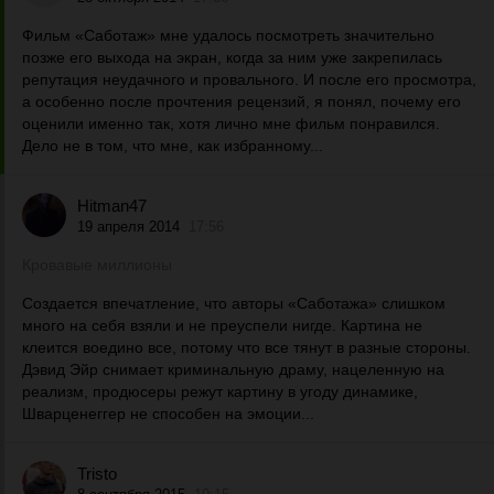
Фильм «Саботаж» мне удалось посмотреть значительно
позже его выхода на экран, когда за ним уже закрепилась
репутация неудачного и провального. И после его просмотра,
а особенно после прочтения рецензий, я понял, почему его
оценили именно так, хотя лично мне фильм понравился.
Дело не в том, что мне, как избранному...
Hitman47
19 апреля 2014
17:56
Кровавые миллионы
Создается впечатление, что авторы «Саботажа» слишком
много на себя взяли и не преуспели нигде. Картина не
клеится воедино все, потому что все тянут в разные стороны.
Дэвид Эйр снимает криминальную драму, нацеленную на
реализм, продюсеры режут картину в угоду динамике,
Шварценеггер не способен на эмоции...
Tristo