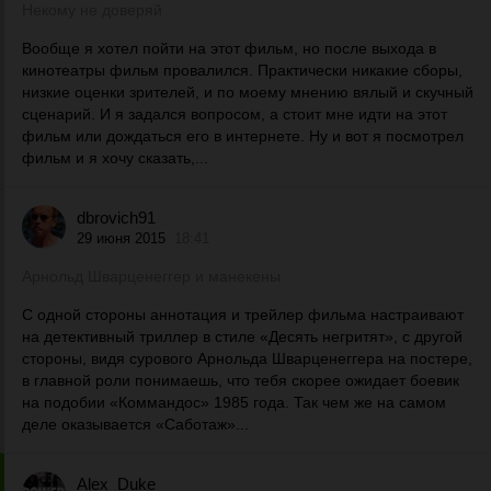
Некому не доверяй
Вообще я хотел пойти на этот фильм, но после выхода в
кинотеатры фильм провалился. Практически никакие сборы,
низкие оценки зрителей, и по моему мнению вялый и скучный
сценарий. И я задался вопросом, а стоит мне идти на этот
фильм или дождаться его в интернете. Ну и вот я посмотрел
фильм и я хочу сказать,...
dbrovich91
29 июня 2015
18:41
Арнольд Шварценеггер и манекены
С одной стороны аннотация и трейлер фильма настраивают
на детективный триллер в стиле «Десять негритят», с другой
стороны, видя сурового Арнольда Шварценеггера на постере,
в главной роли понимаешь, что тебя скорее ожидает боевик
на подобии «Коммандос» 1985 года. Так чем же на самом
деле оказывается «Саботаж»...
Alex_Duke