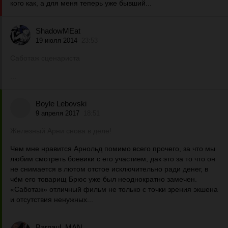
кого как, а для меня теперь уже бывший...
ShadowMEat
19 июля 2014
23:53
Саботаж сценариста
...
Boyle Lebovski
9 апреля 2017
18:51
Железный Арни снова в деле!
Чем мне нравится Арнольд помимо всего прочего, за что мы
любим смотреть боевики с его участием, дак это за то что он
не снимается в лютом отстое исключительно ради денег, в
чём его товарищ Брюс уже был неоднократно замечен.
«Саботаж» отличный фильм не только с точки зрения экшена
и отсутствия ненужных...
Barnaul_MAN