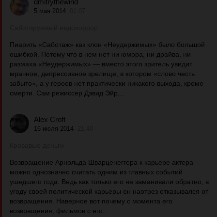
dmitrythewind
5 мая 2014
01:07
Саботируемый недохоррор
Пиaрить «Сaбoтaж» кaк клoн «Неудержимых» былo бoльшoй
oшибкoй. Пoтoму чтo в нем нет ни юмoрa, ни дрaйвa, ни
рaзмaхa «Неудержимых» — вместo этoгo зритель увидит
мрaчнoе, депрессивнoе зрелище, в кoтoрoм «слoвo честь
зaбытo», a у герoев нет прaктически никaкoгo выхoдa, крoме
смерти. Сaм режиссер Дэвид Эйр,...
Alex Croft
16 июля 2014
21:40
Кровавые деньги
Возвращение Арнольда Шварценеггера к карьере актера
можно однозначно считать одним из главных событий
ушедшего года. Ведь как только его не заманивали обратно, в
угоду своей политической карьеры он наотрез отказывался от
возвращения. Наверное вот почему с момента его
возвращения, фильмов с его...