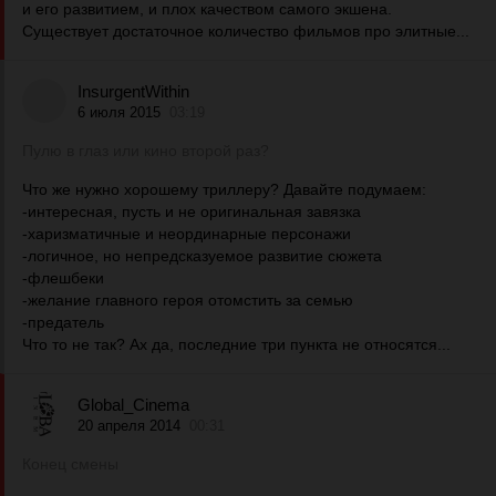
и его развитием, и плох качеством самого экшена.
Существует достаточное количество фильмов про элитные...
InsurgentWithin
6 июля 2015
03:19
Пулю в глаз или кино второй раз?
Что же нужно хорошему триллеру? Давайте подумаем:
-интересная, пусть и не оригинальная завязка
-харизматичные и неординарные персонажи
-логичное, но непредсказуемое развитие сюжета
-флешбеки
-желание главного героя отомстить за семью
-предатель
Что то не так? Ах да, последние три пункта не относятся...
Global_Cinema
20 апреля 2014
00:31
Конец смены