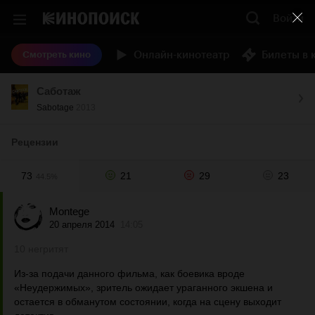
Войти
Онлайн-кинотеатр
Билеты в 
Смотреть кино
Саботаж
Sabotage
2013
Рецензии
73
21
29
23
44.5%
Montege
20 апреля 2014
14:05
10 негритят
Из-за подачи данного фильма, как боевика вроде
«Неудержимых», зритель ожидает ураганного экшена и
остается в обманутом состоянии, когда на сцену выходит