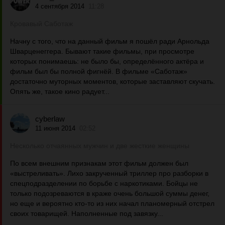
4 сентября 2014
11:28
Кровавый Саботаж
Начну с того, что на данный фильм я пошёл ради Арнольда
Шварценеггера. Бывают такие фильмы, при просмотре
которых понимаешь: не было бы, определённого актёра и
фильм был бы полной фигнёй. В фильме «Саботаж»
достаточно муторных моментов, которые заставляют скучать.
Опять же, такое кино радует...
cyberlaw
11 июня 2014
02:52
Несколько отчаянных мужчин и две жесткие женщины
По всем внешним признакам этот фильм должен был
«выстреливать». Лихо закрученный триллер про разборки в
спецподразделении по борьбе с наркотиками. Бойцы не
только подозреваются в краже очень большой суммы денег,
но еще и вероятно кто-то из них начал планомерный отстрел
своих товарищей. Наполненные под завязку...