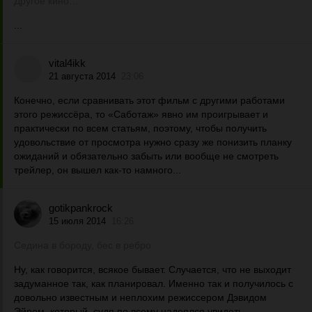
Другое кино…
...
vital4ikk
21 августа 2014
23:06
Конечно, если сравнивать этот фильм с другими работами
этого режиссёра, то «Саботаж» явно им проигрывает и
практически по всем статьям, поэтому, чтобы получить
удовольствие от просмотра нужно сразу же понизить планку
ожиданий и обязательно забыть или вообще не смотреть
трейлер, он вышел как-то намного...
gotikpankrock
15 июля 2014
16:26
Седина в бороду, бес в ребро
Ну, как говорится, всякое бывает. Случается, что не выходит
задуманное так, как планировал. Именно так и получилось с
довольно известным и неплохим режиссером Дэвидом
Эйром, который, судя по всему надеялся увидеть