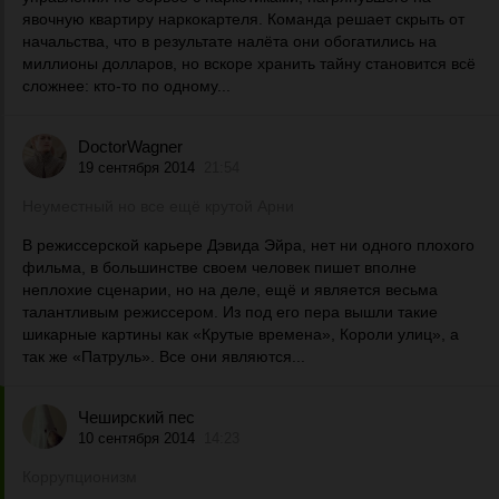
явочную квартиру наркокартеля. Команда решает скрыть от
начальства, что в результате налёта они обогатились на
миллионы долларов, но вскоре хранить тайну становится всё
сложнее: кто-то по одному...
DoctorWagner
19 сентября 2014
21:54
Неуместный но все ещё крутой Арни
В режиссерской карьере Дэвида Эйра, нет ни одного плохого
фильма, в большинстве своем человек пишет вполне
неплохие сценарии, но на деле, ещё и является весьма
талантливым режиссером. Из под его пера вышли такие
шикарные картины как «Крутые времена», Короли улиц», а
так же «Патруль». Все они являются...
Чеширский пес
10 сентября 2014
14:23
Коррупционизм