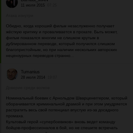
11 июля 2015
07:25
Атака изнутри
Обидно, когда хороший фильм незаслуженно получает
жёсткую критику и проваливается в прокате. Быть может,
фильм показался многим не слишком крутым в
дублированном переводе, который получился слишком
благопристойным, но при наличии нескольких авторских
нецензурных переводов странно...
Tumanius
28 июля 2014
19:07
Доверие среди волков
Номинальный боевик с Арнольдом Шварценеггером, который
оборачивается криминальной драмой и при этом умудряется
растратить весь свой потенциал впустую из-за досадного
промаха.
Культовый герой «супербоевиков» вновь ведет команду
бойцов-профессионалов в бой, но не спешите встречать