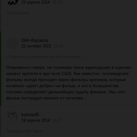
23 апреля 2014
15:16
Отступники
...
Dim-Kazama
22 октября 2022
20:09
«Гранаты у критиков не той системы…»
Откровенно говоря, не понимаю такое единодушие в оценках
нашего зрителя и зри-теля США. Как известно, голливудские
фильмы всегда проходят через фильтры критиков, которые
косвенно «дают добро» на фильм, и это в большинстве
случаев определяет дальнейшую судьбу фильма. Увы этот
фильм пострадал именно от негатива...
korsar45
19 апреля 2014
16:27
Триединство Арни