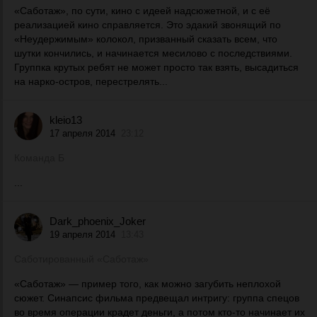
«Саботаж», по сути, кино с идеей надсюжетной, и с её
реализацией кино справляется. Это эдакий звонящий по
«Неудержимым» колокол, призванный сказать всем, что
шутки кончились, и начинается месилово с последствиями.
Группка крутых ребят не может просто так взять, высадиться
на нарко-остров, перестрелять...
kleio13
17 апреля 2014
23:12
Команда Б
...
Dark_phoenix_Joker
19 апреля 2014
13:43
Саботированный «Саботаж»
«Саботаж» — пример того, как можно загубить неплохой
сюжет. Синапсис фильма предвещал интригу: группа спецов
во время операции крадет деньги, а потом кто-то начинает их