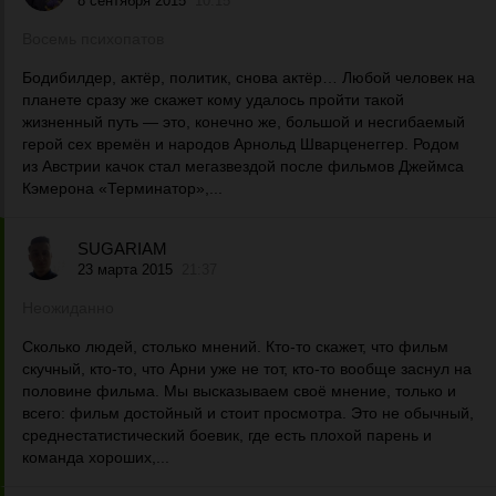
8 сентября 2015
10:15
Восемь психопатов
Бодибилдер, актёр, политик, снова актёр… Любой человек на
планете сразу же скажет кому удалось пройти такой
жизненный путь — это, конечно же, большой и несгибаемый
герой сех времён и народов Арнольд Шварценеггер. Родом
из Австрии качок стал мегазвездой после фильмов Джеймса
Кэмерона «Терминатор»,...
SUGARIAM
23 марта 2015
21:37
Неожиданно
Сколько людей, столько мнений. Кто-то скажет, что фильм
скучный, кто-то, что Арни уже не тот, кто-то вообще заснул на
половине фильма. Мы высказываем своё мнение, только и
всего: фильм достойный и стоит просмотра. Это не обычный,
среднестатистический боевик, где есть плохой парень и
команда хороших,...