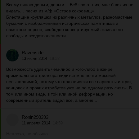
Всему виною деньги, деньги… Всё зло от них, мне б век их не
видать… песня из м/ф «Остров сокровищ»
Блестящие кругляшки из различных металлов, разномастные
бумажки с изображениями исторических памятников и
памятных персон, свободно конвертируемый эквивалент
свободы и вседозволенности.…...
Ravenside
13 июля 2014
19:32
Возможность удивить чем-либо и кого-либо в жанре
криминального триллера видится мне почти миссией
невыполнимой, потому что практически все варианты интриг,
концовок и прочих атрибутов уже не по одному разу сняты. В
том или ином виде, в той или иной деформации, но
современный зритель видел всё, а многие...
Ronin290393
11 апреля 2014
14:59
Неплохо, но обычно