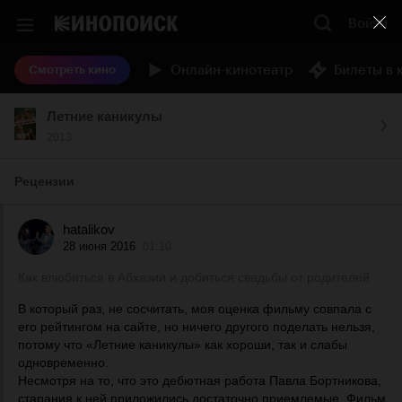
Войти
Онлайн-кинотеатр
Билеты в 
Смотреть кино
Летние каникулы
2013
Рецензии
hatalikov
28 июня 2016
01:10
Как влюбиться в Абхазии и добиться свадьбы от родителей
В который раз, не сосчитать, моя оценка фильму совпала с
его рейтингом на сайте, но ничего другого поделать нельзя,
потому что «Летние каникулы» как хороши, так и слабы
одновременно.
Несмотря на то, что это дебютная работа Павла Бортникова,
старания к ней приложились достаточно приемлемые. Фильм