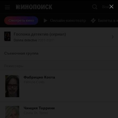
Войти
Онлайн-кинотеатр
Билеты в 
Смотреть кино
Госпожа детектив (сериал)
Donna detective
2007-2007
Съемочная группа
Режиссеры
Фабрицио Коста
Fabrizio Costa
Чинция Торрини
Cinzia Th. Torrini