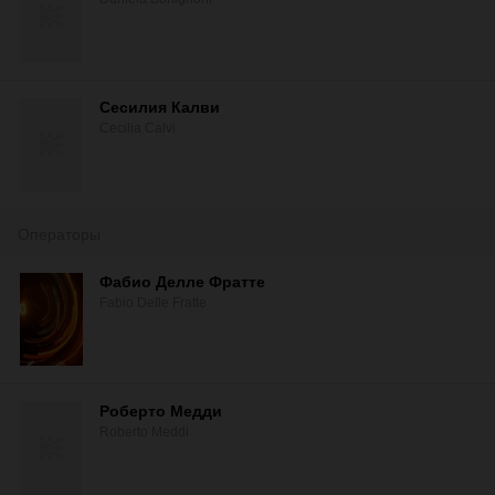
Сесилия Калви
Cecilia Calvi
Операторы
Фабио Делле Фратте
Fabio Delle Fratte
Роберто Медди
Roberto Meddi