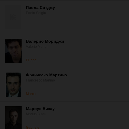
Паола Сотджу
Paola Sotgiu
Валерио Мориджи
Valerio Morigi
Filippo
Франческо Мартино
Francesco Martino
Marco
Мариус Бизау
Marius Bizau
Gabriele