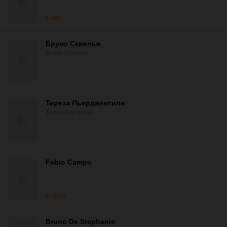
Loris
Бруно Сквелья
Bruno Sgueglia
Тереза Пьерджентили
Teresa Piergentili
Fabio Campo
Angelo
Bruno De Stephanis