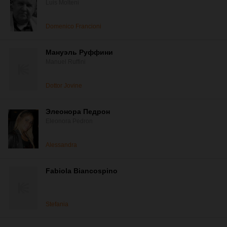
Luis Molteni
Domenico Francioni
Мануэль Руффини
Manuel Ruffini
Dottor Jovine
Элеонора Педрон
Eleonora Pedron
Alessandra
Fabiola Biancospino
Stefania