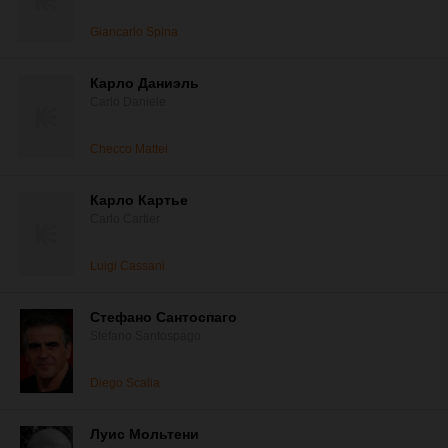
Giancarlo Spina
Карло Даниэль
Carlo Daniele
Checco Mattei
Карло Картье
Carlo Cartier
Luigi Cassani
Стефано Сантоспаго
Stefano Santospago
Diego Scalia
Луис Мольтени