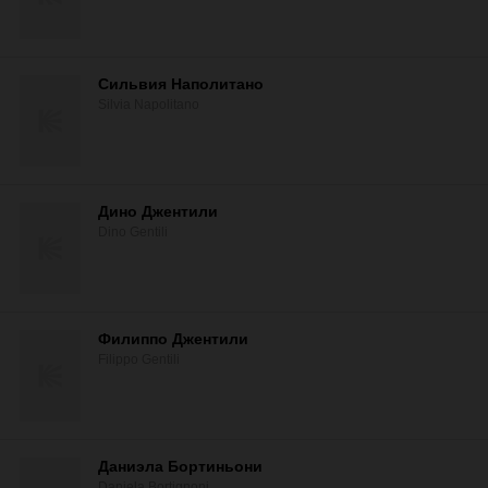
Сильвия Наполитано
Silvia Napolitano
Дино Джентили
Dino Gentili
Филиппо Джентили
Filippo Gentili
Даниэла Бортиньони
Daniela Bortignoni