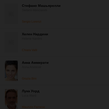
Стефано Машьярелли
Stefano Masciarelli
Sergio Lorenzi
Хелен Нардини
Helene Nardini
Chiara Valli
Анна Аммирати
Anna Ammirati
Grazia Bini
Лука Уорд
Luca Ward
Maurizio Farnese