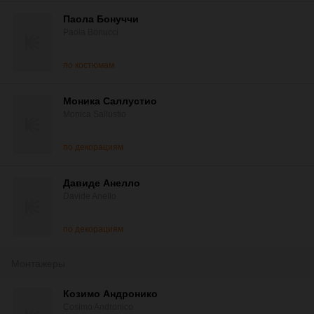
Паола Бонуччи
Paola Bonucci
по костюмам
Моника Саллустио
Monica Sallustio
по декорациям
Давиде Анелло
Davide Anello
по декорациям
Монтажеры
Козимо Андронико
Cosimo Andronico