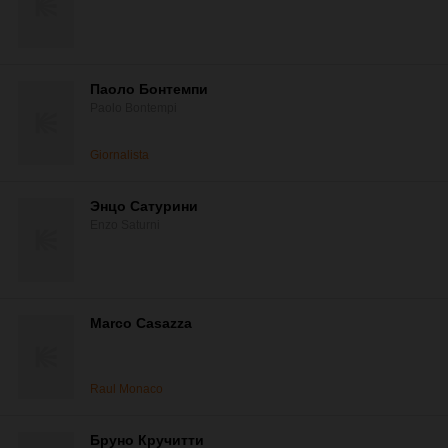
Паоло Бонтемпи
Paolo Bontempi
Giornalista
Энцо Сатурини
Enzo Saturni
Marco Casazza
Raul Monaco
Бруно Кручитти