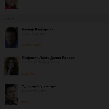
Актеры
Каспар Каппарони
Kaspar Capparoni
Michele Mattei
Лукреция Ланте Делла Ровере
Lucrezia Lante della Rovere
Lisa Milani
Эдоардо Пургатори
Edoardo Purgatori
Mirco