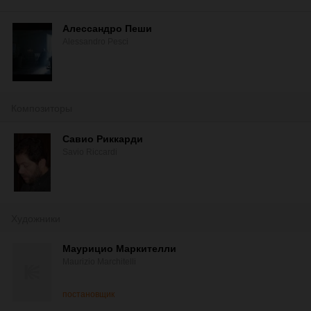
Алессандро Пеши
Alessandro Pesci
Композиторы
Савио Риккарди
Savio Riccardi
Художники
Маурицио Маркителли
Maurizio Marchitelli
постановщик