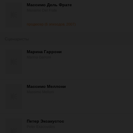
Массимо Дель Фрате
Massimo Del Frate
продюсер (6 эпизодов, 2007)
Сценаристы
Марина Гаррони
Marina Garroni
Массимо Меллони
Massimo Melloni
Петер Эксакустос
Peter Exacoustos