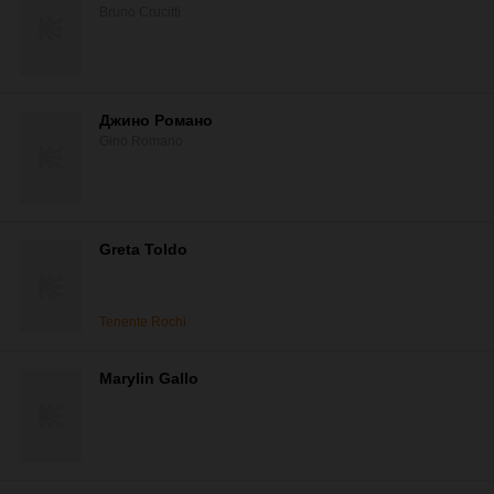
Bruno Crucitti
Джино Романо
Gino Romano
Greta Toldo
Tenente Rochi
Marylin Gallo