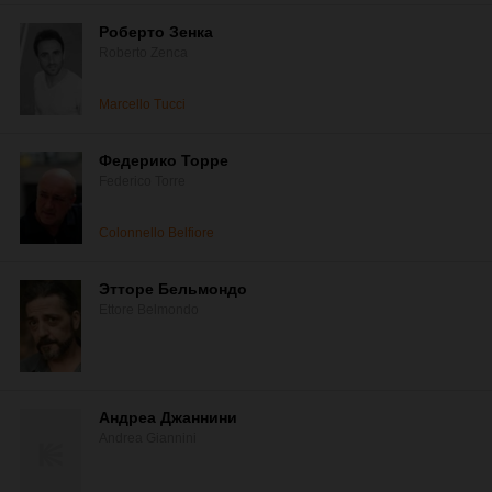
Роберто Зенка
Roberto Zenca
Marcello Tucci
Федерико Торре
Federico Torre
Colonnello Belfiore
Этторе Бельмондо
Ettore Belmondo
Андреа Джаннини
Andrea Giannini