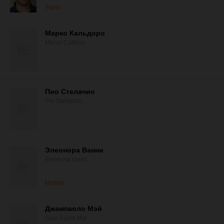
Paolo
Марко Кальдоро
Marco Caldoro
Пио Стелачио
Pio Stellaccio
Элеонора Ванни
Eleonora Vanni
Matilde
Джампаоло Мэй
Gian Paolo Mai