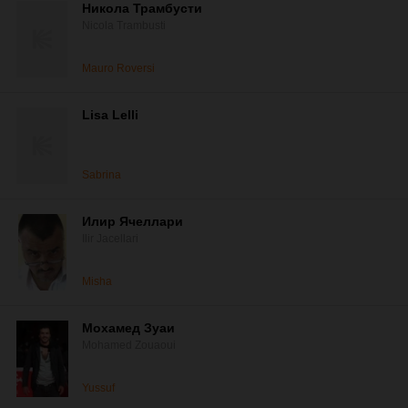
Никола Трамбусти
Nicola Trambusti
Mauro Roversi
Lisa Lelli
Sabrina
Илир Ячеллари
Ilir Jacellari
Misha
Мохамед Зуаи
Mohamed Zouaoui
Yussuf