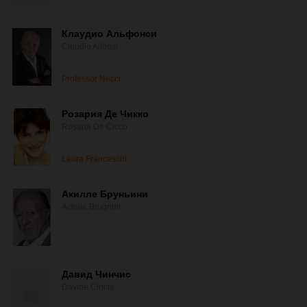
Клаудио Альфонси
Claudio Alfonsi
Professor Necci
Розария Де Чикко
Rosaria De Cicco
Laura Franceschi
Акилле Бруньини
Achille Brugnini
Давид Чинчис
Davide Cincis