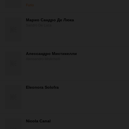
Furio
Марио Сандро Де Люка
Sandro De Luca
Алессандро Мистикелли
Alessandro Mistichelli
Eleonora Solofra
Nicola Canal