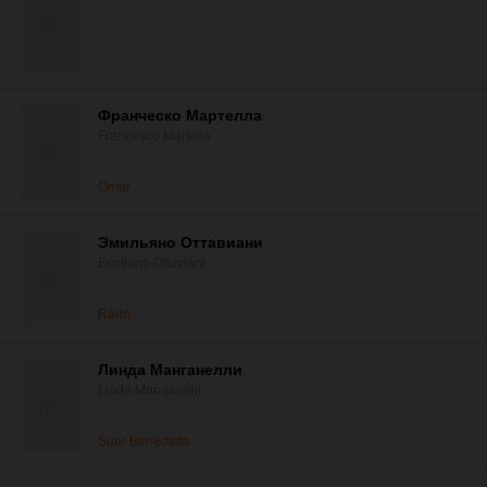
Франческо Мартелла
Francesco Martella
Omar
Эмильяно Оттавиани
Emiliano Ottaviani
Rado
Линда Манганелли
Linda Manganelli
Suor Benedetta