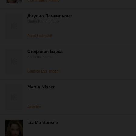
Commisario Pisano
Джулио Пампильоне
Giulio Pampiglione
Piero Leonardi
Стефания Барка
Stefania Barca
Giudice Eva Imbeni
Martin Nisser
Jasmine
Lia Montereale