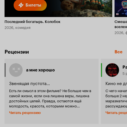
Билеты
Последний богатырь. Колобок
Смеша
2026, комедия
вселе
2026, 
Рецензии
Все
Pa
а мне хорошо
5 
Звенящая пустота...
Кино не д
Есть ли смысл в этом фильме? Не больше чем в
С чего нача
самой жизни, если она лишена веры, лишена
больше 2 не
достойных целей. Правда, остаются ещё
маразматич
молодость, красота, которыми можно
рассуждающ
транжирить ради удовольствий, ради секса,
чем меня он
Читать рецензию
Читать рец
наркотиков, ради побега от будущего, от
просмотре.
трудностей, от непростых решений, кто-то
пересмотрю 
ради побега от прошлого. Но, когда этим
Низкий рейт