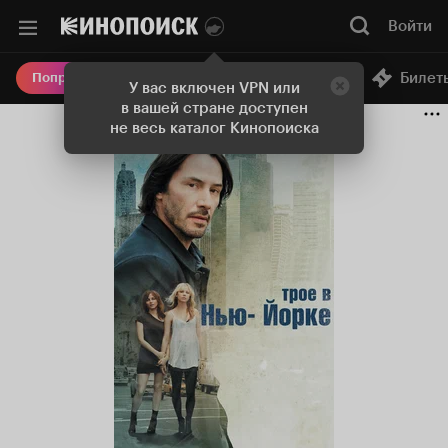
Войти
Онлайн-кинотеатр
Билет
Попробовать Плюс
У вас включен VPN или
в вашей стране доступен
не весь каталог Кинопоиска