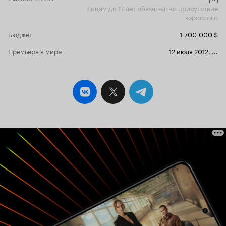
лицам до 17 лет обязательно присутствие
о том, что его тревожит в современном
взрослого
обществе. Сильный или нет фильм – это уже
зависит от ваших обстоятельств в жизни.
Бюджет
1 700 000 $
Думаю, таких как наши три героя в мире
немало…
Премьера в мире
12 июля 2012
,
...