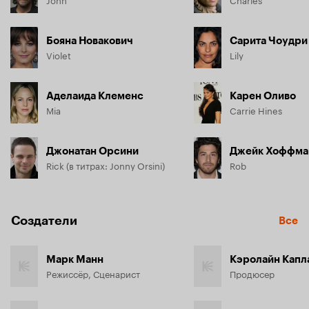
Бояна Новакович
Сарита Чоудри
Violet
Lily
Аделаида Клеменс
Карен Оливо
Mia
Carrie Hines
Джонатан Орсини
Джейк Хоффма
Rick (в титрах: Jonny Orsini)
Rob
Создатели
Все
Марк Манн
Кэролайн Капл
Режиссёр, Сценарист
Продюсер