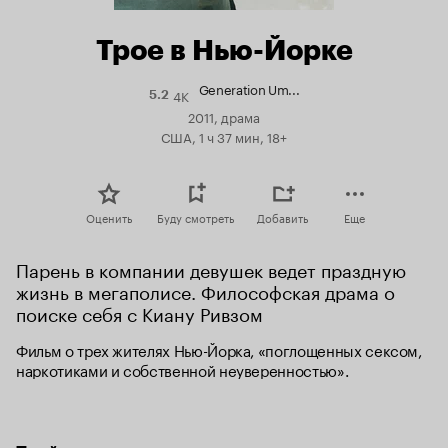
Трое в Нью-Йорке
Generation Um...
4K
Рейтинг
5.2
Кинопоиска
2011, драма
5.2
США, 1 ч 37 мин, 18+
Оценить
Буду смотреть
Добавить
Еще
Парень в компании девушек ведет праздную 
жизнь в мегаполисе. Философская драма о 
поиске себя с Киану Ривзом
Фильм о трех жителях Нью-Йорка, «поглощенных сексом, 
наркотиками и собственной неуверенностью».