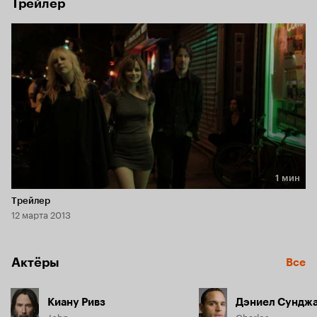
Трейлер
1 мин
Длительность 1 мин
Трейлер
12 марта 2013
Актёры
Все
Киану Ривз
Дэниел Сунджа
John
Charles