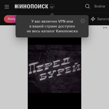
Войти
Онлайн-кинотеатр
Билет
Попробовать Плюс
У вас включен VPN или
в вашей стране доступен
не весь каталог Кинопоиска