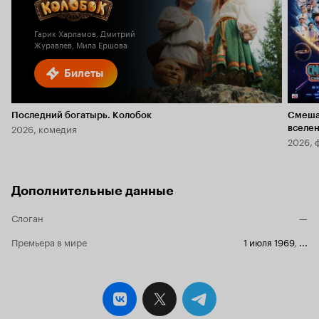
5.8
1.8
Гарик Харламов, Дмитрий
Журавлев, Мила Ершова
Билеты
Последний богатырь. Колобок
Смеша
2026, комедия
вселе
2026, 
Дополнительные данные
Слоган
—
Премьера в мире
1 июля 1969
,
...