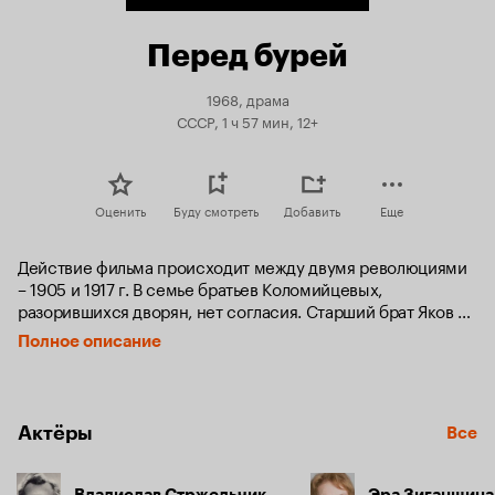
Перед бурей
1968, драма
СССР, 1 ч 57 мин, 12+
Оценить
Буду смотреть
Добавить
Еще
Действие фильма происходит между двумя революциями 
– 1905 и 1917 г. В семье братьев Коломийцевых, 
разорившихся дворян, нет согласия. Старший брат Яков 
смертельно болен. Младший – Иван, жандармский 
Полное описание
полковник, - вконец запутался, и не знает, как выйти из 
создавшегося в семье положения. Совсем недавно в него 
стреляли, но в полиции он ошибочно указал не на того 
человека. Мать подозреваемого взывает о 
Актёры
Все
справедливости, но Иван отказывает из боязни потерять 
место. Он не знает, как ему быть с больной женой, 
которая, как он случайно узнает, всю жизнь любит его 