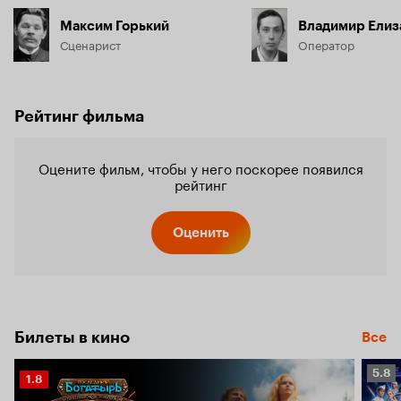
Максим Горький
Владимир Елиз
Сценарист
Оператор
Рейтинг фильма
Оцените фильм, чтобы у него поскорее появился
рейтинг
Оценить
Билеты в кино
Все
Рейт
5.8
Рейтинг
1.8
Кино
Кинопоиска