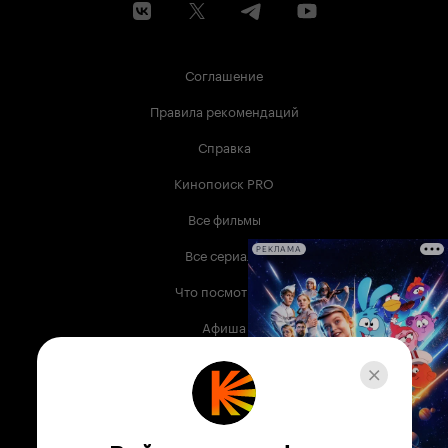
Соглашение
Правила рекомендаций
Справка
Кинопоиск PRO
Все фильмы
Все сериалы
РЕКЛАМА
Что посмотреть
Афиша
Музыка
Телепрограмма
Книги