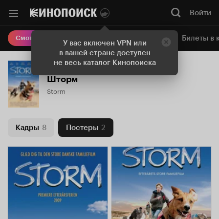
Войти
Онлайн-кинотеатр
Билеты в 
Смотреть кино
У вас включен VPN или
в вашей стране доступен
не весь каталог Кинопоиска
Шторм
Storm
Кадры
8
Постеры
2