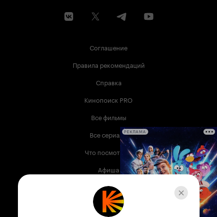
Соглашение
Правила рекомендаций
Справка
Кинопоиск PRO
Все фильмы
Все сериалы
РЕКЛАМА
Что посмотреть
Афиша
Музыка
Телепрограмма