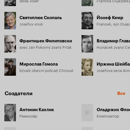
deda Josef
Святоплюк Скопаль
Йозеф Кемр
Josefuv vnuk
Francek, syn Ouje
Франтишек Филиповски
Владимир Глав
svec Jan Pokorný zvaný Prták
Hunácek zvaný Cel
Мирослав Гомола
Иржина Шейба
bývalý obecní policajt Chroust
Josefova zena An
Создатели
Все
Антонин Кахлик
Ольдржих Фло
Режиссёр
Композитор