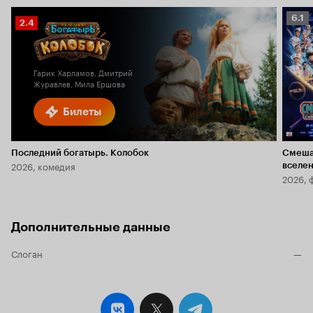
Рейт
6.1
Рейтинг
2.4
Кино
Кинопоиска
6.1
2.4
Гарик Харламов, Дмитрий
Журавлев, Мила Ершова
Билеты
Последний богатырь. Колобок
Смеша
2026, комедия
вселе
2026, 
Дополнительные данные
Слоган
—