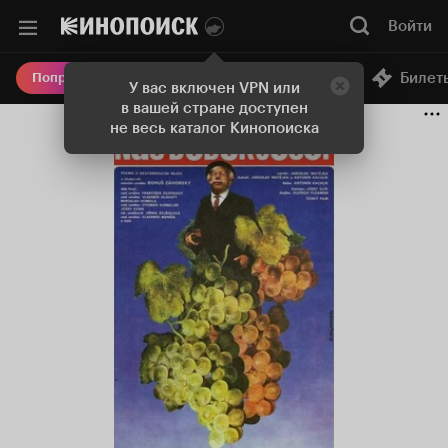
Войти
Онлайн-кинотеатр
Билет
Попробовать Плюс
У вас включен VPN или
в вашей стране доступен
не весь каталог Кинопоиска