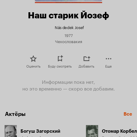
Наш старик Йозеф
Nás dedek Josef
1977
Чехословакия
Оценить
Буду смотреть
Добавить
Еще
Информации пока нет,
но это временно — скоро все добавим.
Актёры
Все
Богуш Загорский
Отомар Корбе