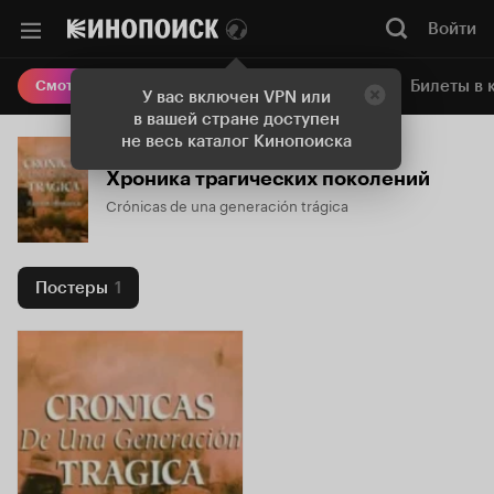
Войти
Онлайн-кинотеатр
Билеты в 
Смотреть кино
У вас включен VPN или
в вашей стране доступен
не весь каталог Кинопоиска
Хроника трагических поколений
Crónicas de una generación trágica
Постеры
1