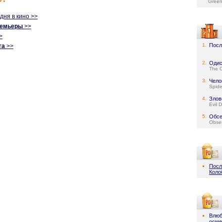
Green
одня в кино >>
ремьеры
>>
>
1.
Посл
га
>>
2.
Одис
The 
3.
Чело
Spid
4.
Злов
Evil 
5.
Обсе
Obse
Посл
Коло
Влюб
осме