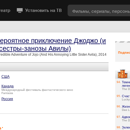
театр
Установить на ТВ
ероятное приключение Джоджо (и
 сестры-занозы Авилы)
Подпис
redible Adventure of Jojo (And His Annoying Little Sister Avila), 2014
США
94.
Темн
леге
Канада
The D
Международный фестиваль фантастического кино
Fantasia
95.
Счас
Россия
Lucky
96.
Жизн
Das L
97.
Адво
The D
:
98.
Зеле