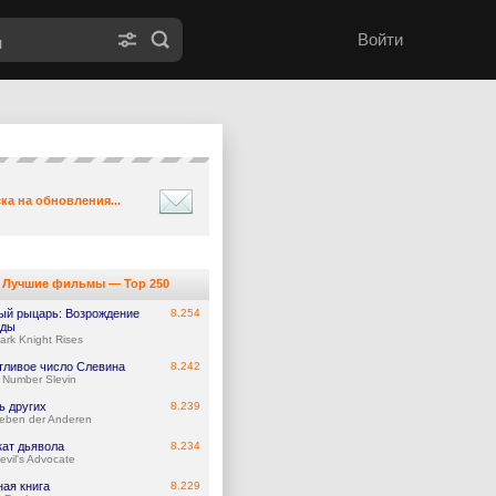
Войти
ка на обновления...
Лучшие фильмы — Top 250
ый рыцарь: Возрождение
8.254
нды
ark Knight Rises
тливое число Слевина
8.242
 Number Slevin
ь других
8.239
eben der Anderen
кат дьявола
8.234
evil's Advocate
ная книга
8.229