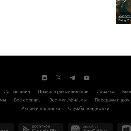
Умерет
Dying Yo
Соглашение
Правила рекомендаций
Справка
Бло
ьмы
Все сериалы
Все мультфильмы
Передачи и шоу
Акции и подписка
Служба поддержки