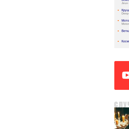
Jeux 
Круш
Deep
Мото
Motor
Ветк
Косм