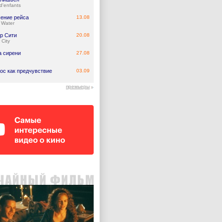
d'enfants
ение рейса
13.08
 Water
р Сити
20.08
 City
а сирени
27.08
ос как предчувствие
03.09
премьеры