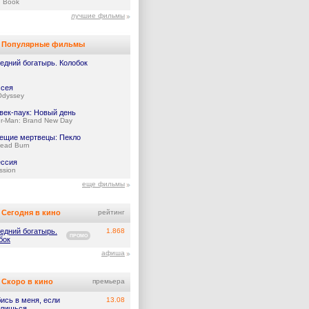
 Book
лучшие фильмы
Популярные фильмы
едний богатырь. Колобок
сея
Odyssey
век-паук: Новый день
er-Man: Brand New Day
ещие мертвецы: Пекло
Dead Burn
ссия
ssion
еще фильмы
Сегодня в кино
рейтинг
едний богатырь.
1.868
ПРОМО
бок
афиша
Скоро в кино
премьера
ись в меня, если
13.08
лишься