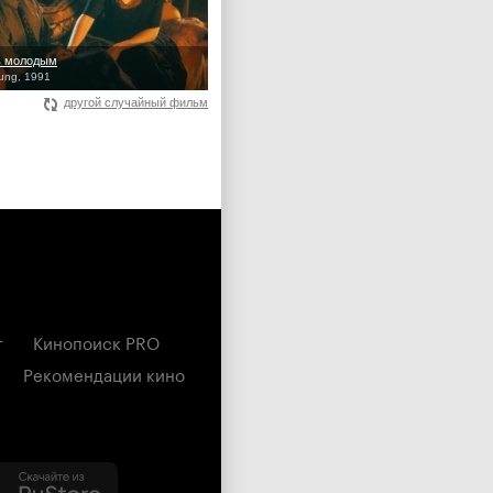
ь молодым
ung, 1991
другой случайный фильм
г
Кинопоиск PRO
Рекомендации кино