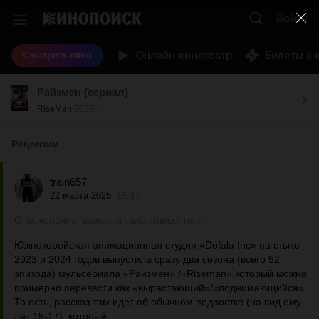
Войти
Онлайн-кинотеатр
Билеты в 
Смотреть кино
Райзмен (сериал)
RiseMan
2023-...
Рецензии
train657
22 марта 2025
16:47
Оно, конечно, может, и талантливо, но…
Южнокорейская анимационная студия «Dofala Inc» на стыке
2023 и 2024 годов выпустила сразу два сезона (всего 52
эпизода) мульсериала «Райзмен» /«Riseman»,который можно
примерно перевести как «вырастающий»/«поднимающийся».
То есть, рассказ там идет об обычном подростке (на вид ему
лет 15-17), который,...