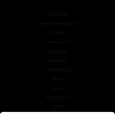
Соглашение
Правила рекомендаций
Справка
Кинопоиск PRO
Все фильмы
Все сериалы
Что посмотреть
Афиша
Музыка
Телепрограмма
Книги