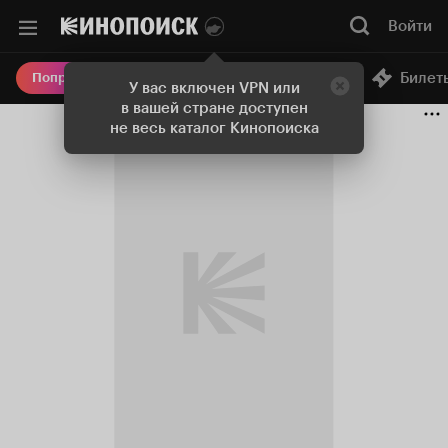
Войти
Онлайн-кинотеатр
Билет
Попробовать Плюс
У вас включен VPN или
в вашей стране доступен
не весь каталог Кинопоиска