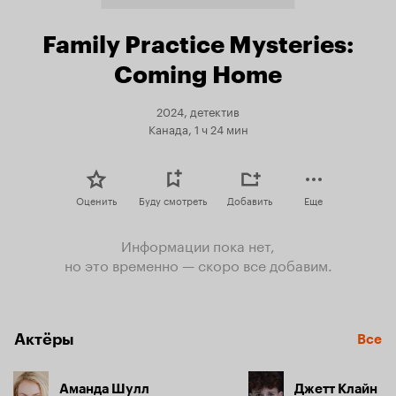
Family Practice Mysteries:
Coming Home
2024, детектив
Канада, 1 ч 24 мин
Оценить
Буду смотреть
Добавить
Еще
Информации пока нет,
но это временно — скоро все добавим.
Актёры
Все
Аманда Шулл
Джетт Клайн