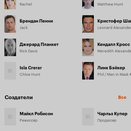
Rachel
Matthew Hunt
Брендан Пенни
Кристофер Ша
Jack
Leonard Alexande
Джерард Планкет
Кендалл Кросс
Rick Davis
Meredith Alexand
Isla Crerar
Линк Бэйкер
Chloe Hunt
Phil / Man in Mask 
Создатели
Все
Майкл Робисон
Чарльз Купер
Режиссёр
Продюсер