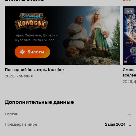
Рейт
6.1
Кино
6.1
Гарик Харламов, Дмитрий
Журавлев, Мила Ершова
Билеты
Последний богатырь. Колобок
Смеша
2026, комедия
вселе
2026, 
Дополнительные данные
Слоган
—
Премьера в мире
2 мая 2024
,
...