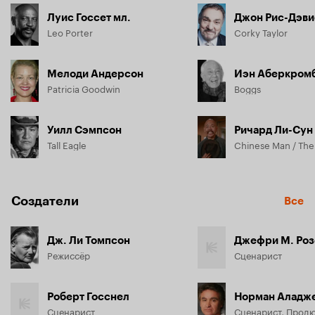
Луис Госсет мл.
Джон Рис-Дэви
Leo Porter
Corky Taylor
Мелоди Андерсон
Иэн Аберкром
Patricia Goodwin
Boggs
Уилл Сэмпсон
Ричард Ли-Сун
Tall Eagle
Chinese Man / The
Создатели
Все
Дж. Ли Томпсон
Джефри М. Ро
Режиссёр
Сценарист
Роберт Госснел
Норман Аладж
Сценарист
Сценарист, Прод