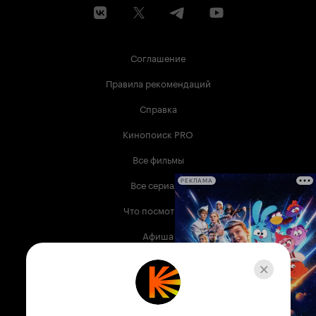
Соглашение
Правила рекомендаций
Справка
Кинопоиск PRO
Все фильмы
Все сериалы
РЕКЛАМА
Что посмотреть
Афиша
Музыка
Телепрограмма
Книги