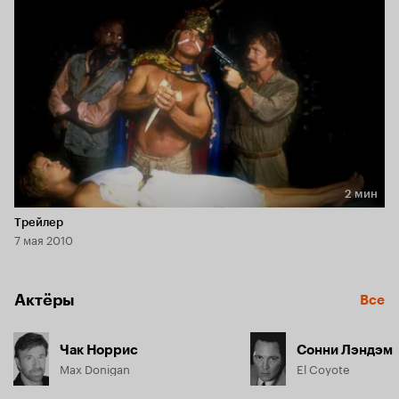
осуществлен, трое друзей вернутся домой богачами!
2 мин
Длительность 2 мин
Трейлер
7 мая 2010
Актёры
Все
Чак Норрис
Сонни Лэндэм
Max Donigan
El Coyote