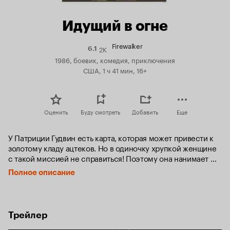
Идущий в огне
Firewalker
2K
Рейтинг
6.1
Кинопоиска
1986, боевик, комедия, приключения
6.1
США, 1 ч 41 мин, 16+
Оценить
Буду смотреть
Добавить
Еще
У Патриции Гудвин есть карта, которая может привести к 
золотому кладу ацтеков. Но в одиночку хрупкой женщине 
с такой миссией не справиться! Поэтому она нанимает 
двух дюжих авантюристов, готовых за золотые посулы 
Полное описание
пройти вместе с ней сквозь огонь и воду. Это Макс и его 
приятель Лео. 

Троица охотников за древностями отправляется в путь, 
Трейлер
который будет полон и опасностей, и препятствий, и 
смешных моментов! Если их дерзкий план будет 