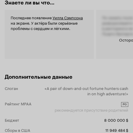
увлекатель
Знаете ли вы что...
ситуациям,
главных гер
Последнее появление
Уилла Сэмпсона
По сюжету посл
и, поверьте
на экране. У актёра были серьёзные
разворачивается
грустными посл
проблемы с сердцем и лёгкими.
в ресторане в м
сюжетной л
Пуэрто Валларта
где хранятс
Осторо
ацтеков. Дл
с примерны
Патрисия п
приключени
(
) и
Норрис
(
Луис Госсе
троица исп
Дополнительные данные
смешных си
'прочность',
Слоган
«A pair of down-and-out fortune hunters cash
in on high adventure!»
' - о
в огне
Рейтинг MPAA
смотреть к
PG
друзьями, д
рекомендуется присутствие родителей
восхищение
Бюджет
8 000 000 $
будет потря
всё больше 
Сборы в США
11 949 484 $
героям карт