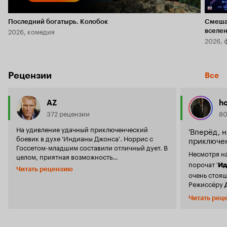
Последний богатырь. Колобок
Смеша
2026, комедия
вселе
2026, 
Рецензии
Все
AZ
h
372 рецензии
80
На удивление удачный приключенческий
'Вперёд, 
боевик в духе 'Индианы Джонса'. Норрис с
приключен
Госсетом-младшим составили отличный дует. В
Несмотря на
целом, приятная возможность
порочат '
понастальгировать - Норрис в хорошей форме,
Ид
Читать рецензию
да и сюжет интересный.
очень стоящ
Режиссёру
изобразить,
Читать рец
накал страс
который яв
искателей п