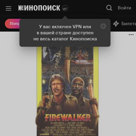
Войти
Онлайн-кинотеатр
Билет
Попробовать Плюс
У вас включен VPN или
в вашей стране доступен
не весь каталог Кинопоиска