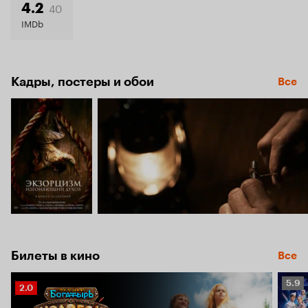
5.1
40
4.2
IMDb
Кадры, постеры и обои
Все
Билеты в кино
Все
Рейт
5.9
Рейтинг
2.0
Кино
Кинопоиска