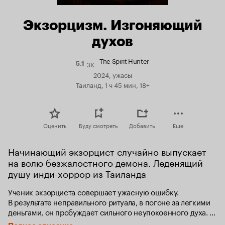
Экзорцизм. Изгоняющий
духов
The Spirit Hunter
3K
Рейтинг
5.1
Кинопоиска
2024, ужасы
5.1
Таиланд, 1 ч 45 мин, 18+
Оценить
Буду смотреть
Добавить
Еще
Начинающий экзорцист случайно выпускает 
на волю безжалостного демона. Леденящий 
душу инди-хоррор из Таиланда
Ученик экзорциста совершает ужасную ошибку. 
В результате неправильного ритуала, в погоне за легкими 
деньгами, он пробуждает сильного неупокоенного духа. 
В отчаянной попытке все исправить он делает только 