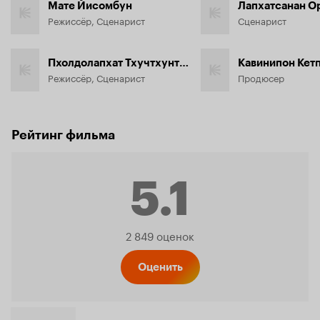
Мате Йисомбун
Режиссёр, Сценарист
Сценарист
Пхолдолапхат Тхучтхунтхимарат
Кавинипон Кет
Режиссёр, Сценарист
Продюсер
Рейтинг фильма
5.1
Рейтинг
2 849 оценок
Кинопо
Оценить