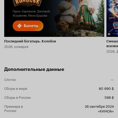
5.9
2.0
Гарик Харламов, Дмитрий
Журавлев, Мила Ершова
Билеты
Последний богатырь. Колобок
Смеша
2026, комедия
вселе
2026, 
Дополнительные данные
Слоган
—
Сборы в мире
80 690 $
Сборы в России
596 $
Премьера в
26 сентября 2024
России
«КИНОА»