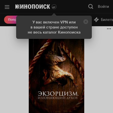
Войти
Онлайн-кинотеатр
Билет
Попробовать Плюс
У вас включен VPN или
в вашей стране доступен
не весь каталог Кинопоиска