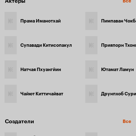
Актёры
Все
Прама Иманотхай
Супавади Китисопакул
Прияпорн Тхон
Натчая Пхуангйин
Ютамат Ламун
Чайют Киттичайват
Друнпхоб Сури
Создатели
Все