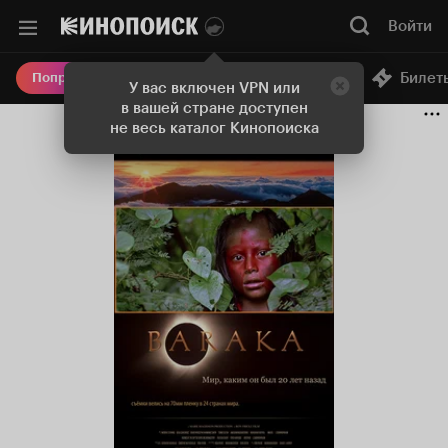
Войти
Онлайн-кинотеатр
Билет
Попробовать Плюс
У вас включен VPN или
в вашей стране доступен
не весь каталог Кинопоиска