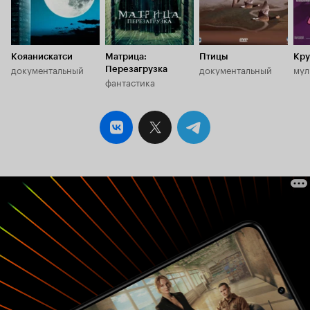
Кояанискатси
Матрица:
Птицы
Кру
документальный
документальный
мул
Перезагрузка
фантастика