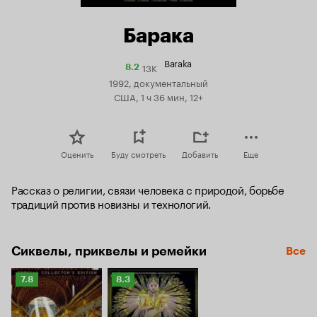
Барака
Baraka
13K
Рейтинг
8.2
Кинопоиска
1992, документальный
8.2
США, 1 ч 36 мин, 12+
Оценить
Буду смотреть
Добавить
Еще
Рассказ о религии, связи человека с природой, борьбе 
традиций против новизны и технологий.
Сиквелы, приквелы и ремейки
Все
Рейтинг
Рейтинг
7.8
8.3
Кинопоиска
Кинопоиска
7.8
8.3