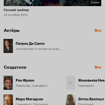
3 мин
Длительность 3 мин
Русский трейлер
23 октября 2013
Актёры
Все
Патрик Ди Санто
Journeyman, в титрах не указан
Создатели
Все
Рон Фрике
Женевьева Ник
Режиссёр, Сценарист
Сценарист
Марк Магидсон
Элтон Валпоул
Сценарист, Продюсер
Продюсер