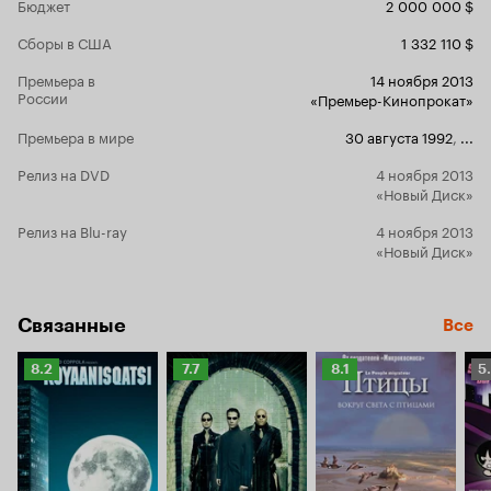
Бюджет
2 000 000 $
Сборы в США
1 332 110 $
Премьера в
14 ноября 2013
России
«Премьер-Кинопрокат»
Премьера в мире
30 августа 1992
,
...
Релиз на DVD
4 ноября 2013
«Новый Диск»
Релиз на Blu-ray
4 ноября 2013
«Новый Диск»
Связанные
Все
Рейтинг
Рейтинг
Рейтинг
Р
8.2
7.7
8.1
5
Кинопоиска
Кинопоиска
Кинопоиска
К
8.2
7.7
8.1
5.