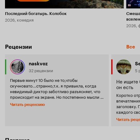
Последний богатырь. Колобок
Смеша
2026, комедия
вселе
2026, 
Рецензии
Все
naskvoz
S
32 рецензии
5 
Первые минут 10 было не то,чтобы
Не ищите 
скучновато...странно,т.к. я привыкла, когда
он есть
невидимый диктор заботливо разъясняет, что
Коротко от
происходит на экране. Но постепенно мысли о
впечатления
том, какую именно страну, обряд или место
Читать рецензию
заголовку. Главное. Да, автор показал, что у
показали, покидают.Фильм начинает в прямом
каждого сво
смысле слова гипнотизировать, я поймала себя
путь к Богу.
на мысли,что уставилась в экран,не моргая, и
Читать рец
похожие дру
ловлю каждый кадр. 'Барака' восхищает и
Бога, но ис
пугает одновременно. Автор играет на
друга. И вс
контрастах: насколько суетлива жизнь
Но что во всем эт