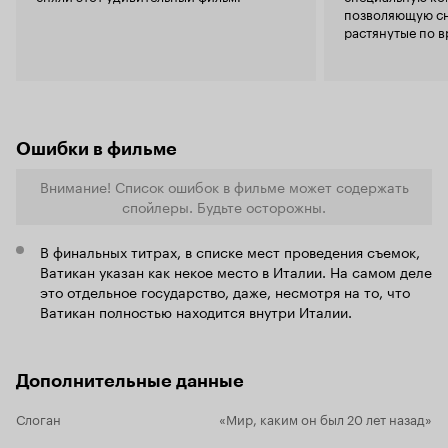
вздохнуть свободно без мыслей об
позволяющую сн
однообразных буднях и повседневных
растянутые по в
проблемах. Смотреть 'Бараку' нужно
обязательно в хорошем качестве, одному в
тишине. Останьтесь с фильмом наедине,
позвольте ему увлечь себя, тогда он
произведет должное впечатление.
Ошибки в фильме
Внимание! Список ошибок в фильме может содержать
спойлеры. Будьте осторожны.
В финальных титрах, в списке мест проведения съемок,
Ватикан указан как некое место в Италии. На самом деле
это отдельное государство, даже, несмотря на то, что
Ватикан полностью находится внутри Италии.
Дополнительные данные
Слоган
«Мир, каким он был 20 лет назад»