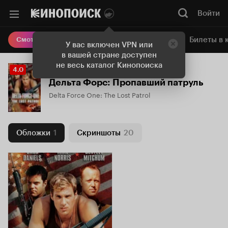
Войти
Онлайн-кинотеатр
Билеты в 
Смотреть кино
У вас включен VPN или
в вашей стране доступен
не весь каталог Кинопоиска
Рейтинг
4.0
Кинопоиска
Дельта Форс: Пропавший патруль
4.0
Delta Force One: The Lost Patrol
Обложки
1
Скриншоты
20