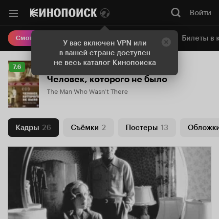
Войти
Онлайн-кинотеатр
Билеты в 
Смотреть кино
У вас включен VPN или
в вашей стране доступен
не весь каталог Кинопоиска
Рейтинг
7.6
Кинопоиска
Человек, которого не было
7.6
The Man Who Wasn't There
Кадры
26
Съёмки
2
Постеры
13
Обложк