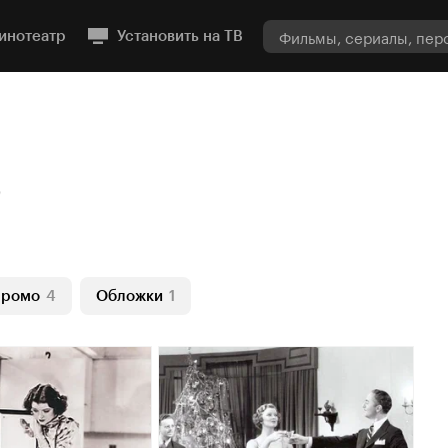
инотеатр
Установить на ТВ
8
ромо
4
Обложки
1