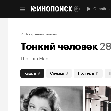
Онлайн-к
На страницу фильма
Тонкий человек
2
The Thin Man
Кадры
9
Съёмки
3
Постеры
11
П