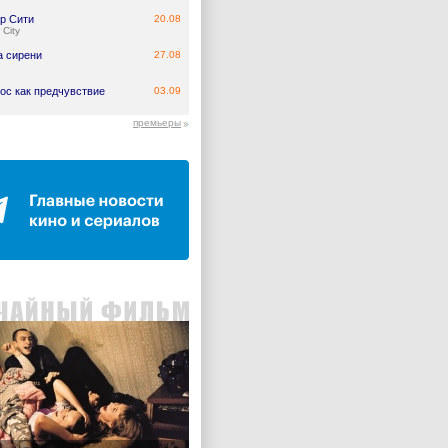
р Сити
20.08
 City
а сирени
27.08
ос как предчувствие
03.09
премьеры