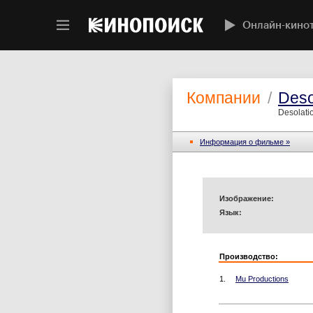
Онлайн-кино
Компании
/
Deso
Desolati
Информация o фильме »
Изображение:
Язык:
Производство:
1.
Mu Productions