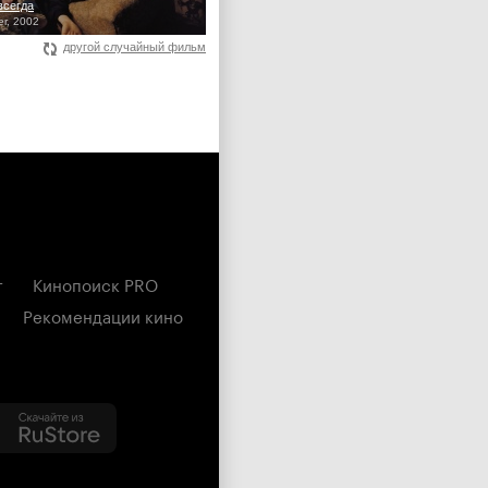
всегда
ver, 2002
другой случайный фильм
г
Кинопоиск PRO
Рекомендации кино