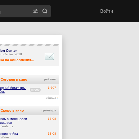
Войти
ion Center
on Center, 2018
ка на обновления...
Сегодня в кино
рейтинг
едний богатырь.
1.697
ПРОМО
бок
афиша
Скоро в кино
премьера
ись в меня, если
13.08
лишься
d'enfants
ение рейса
13.08
 Water