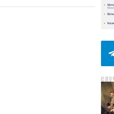
Мото
Motor
Ветк
Косм