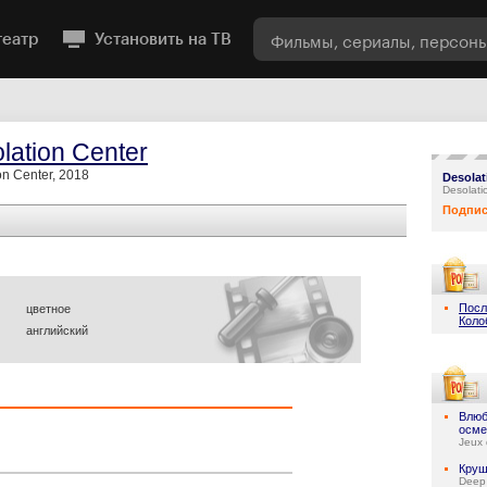
театр
Установить на ТВ
lation Center
on Center, 2018
Desolat
Desolati
Подпис
Посл
цветное
Коло
английский
Влюб
осме
Jeux 
Круш
Deep