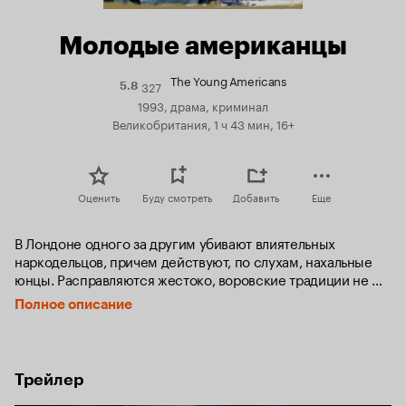
Молодые американцы
The Young Americans
327
Рейтинг
5.8
Кинопоиска
1993, драма, криминал
5.8
Великобритания, 1 ч 43 мин, 16+
Оценить
Буду смотреть
Добавить
Еще
В Лондоне одного за другим убивают влиятельных 
наркодельцов, причем действуют, по слухам, нахальные 
юнцы. Расправляются жестоко, воровские традиции не 
уважают. Придерживаются только одного закона: одна 
Полное описание
пуля в голову, пять - в тело.

Тем временем в Скотланд Ярде создается специальная 
группа для расследования этих убийств. Американский 
Трейлер
коп, специалист по борьбе с наркотиками, пересекает 
Атлантику, чтобы помочь коллегам.