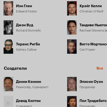
Иэн Глен
Крэйг Келли
Edward Foster
Christian O'Neill
Джон Вуд
Тандиве Ньюто
Richard Donnelly
Теренс Ригби
Вигго Мортенс
Sidney Callow
Carl Frazer
Создатели
Все
Дэнни Кэннон
Элисон Оуэн
Режиссёр, Сценарист
Продюсер
Дэвид Хилтон
Пол Триджбитс
Сценарист
Продюсер