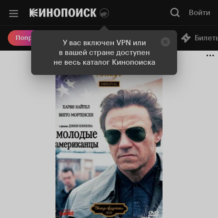
Войти
Онлайн-кинотеатр
Билет
Попробовать Плюс
У вас включен VPN или
в вашей стране доступен
не весь каталог Кинопоиска