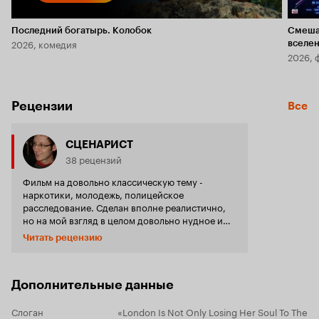
Последний богатырь. Колобок
Смеша
2026, комедия
вселе
2026, 
Рецензии
Все
СЦЕНАРИСТ
38 рецензий
Фильм на довольно классическую тему -
наркотики, молодежь, полицейское
расследование. Сделан вполне реалистично,
но на мой взгляд в целом довольно нудное и
затянутое зрелище. Да и Харви Кейтель в роли
Читать рецензию
очередного полицейского с личными
проблемами, и сосбвтенно Вигго Мортенсен в
роли подонка наркоторговца здесь играют на
самом высоком уровне. Да и режиссура Дэнни
Дополнительные данные
Кенона чем-то напоминает фильм Майкла
Манна 'Схватка ' или 'Полиция Майями ', что по
Слоган
«London Is Not Only Losing Her Soul To The