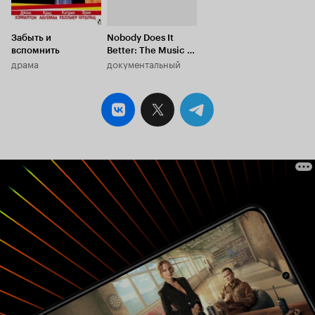
Забыть и
Nobody Does It
вспомнить
Better: The Music of
драма
документальный
James Bond