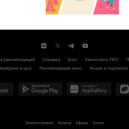
а рекомендаций
Справка
Блог
Кинопоиск PRO
П
Передачи и шоу
Рекомендации кино
Акции и подписка
Телепрограмма
Музыка
Афиша
Книги