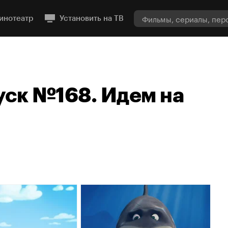
инотеатр
Установить на ТВ
уск №168. Идем на