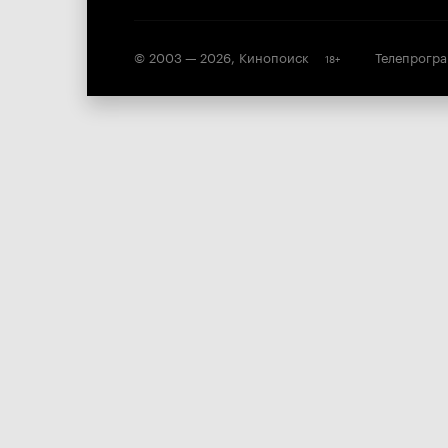
© 2003 —
2026
,
Кинопоиск
Телепрогр
18
+