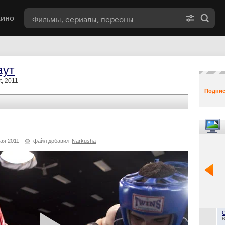
кино
аут
, 2011
Подпис
ая 2011
файл добавил
Narkusha
B