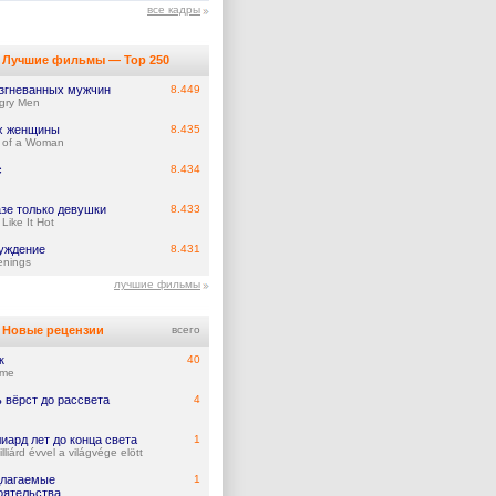
все кадры
Лучшие фильмы — Top 250
азгневанных мужчин
8.449
gry Men
х женщины
8.435
 of a Woman
с
8.434
азе только девушки
8.433
Like It Hot
уждение
8.431
nings
лучшие фильмы
Новые рецензии
всего
к
40
ume
 вёрст до рассвета
4
иард лет до конца света
1
lliárd évvel a világvége elött
лагаемые
1
оятельства