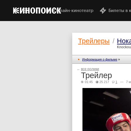
Онлайн-кинотеатр
Билеты в 
Трейлеры
/
Нок
Knockout
Информация о фильме
»
←
все ролики
Трейлер
01:45
25 217
1
— 7 м