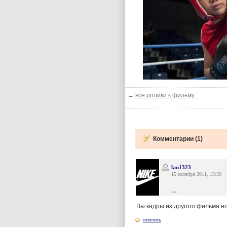
←
все ролики к фильму...
Комментарии (1)
km1323
15 октября 2011, 15:39
…
Вы кадры из другого фильма но
ответить