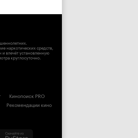
ршеннолетних.
ние наркотических средств,
н и влечёт установленную
мотра круглосуточно.
г
Кинопоиск PRO
Рекомендации кино