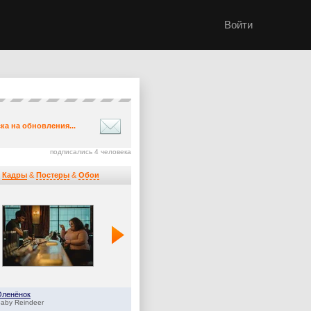
Войти
ка на обновления...
подписались 4 человека
Кадры
&
Постеры
&
Обои
Оленёнок
Дом Дракона
aby Reindeer
House of the Dragon