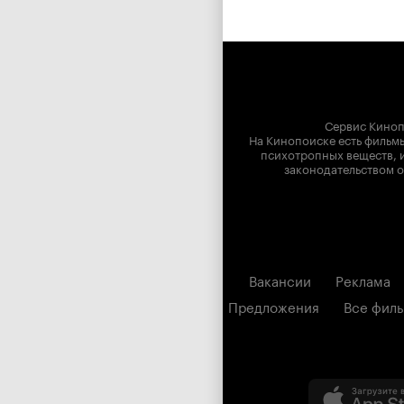
Сервис Киноп
На Кинопоиске есть фильмы
психотропных веществ, и
законодательством о
Вакансии
Реклама
Предложения
Все фил