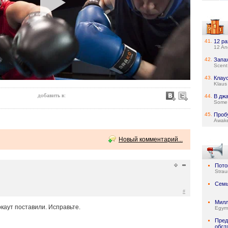
41.
12 р
12 An
42.
Запа
Scent
43.
Клау
Klaus
добавить в:
44.
В дж
Some 
45.
Проб
Awake
Новый комментарий...
Пото
Stra
Семь
#
Милл
каут поставили. Исправьте.
Egymi
Пред
обст