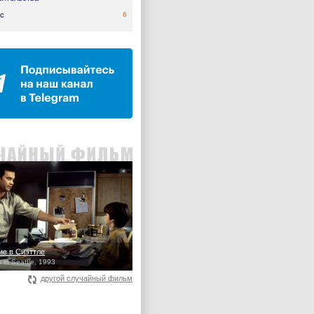
с
6
е в Сиэттле
 in Seattle, 1993
другой случайный фильм