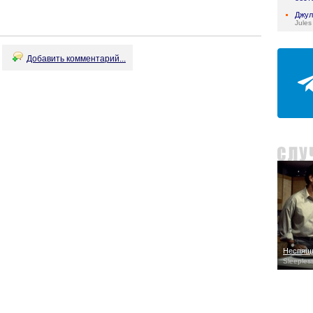
Джул
Jules
Добавить комментарий...
Неспящи
Sleepless