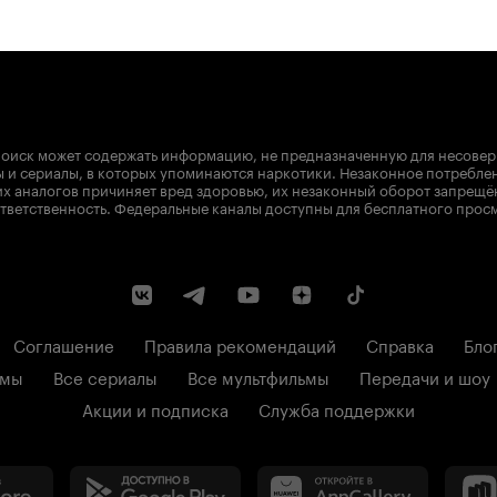
оиск может содержать информацию, не предназначенную для несове
 и сериалы, в которых упоминаются наркотики. Незаконное потребле
х аналогов причиняет вред здоровью, их незаконный оборот запрещё
тветственность. Федеральные каналы доступны для бесплатного прос
Соглашение
Правила рекомендаций
Справка
Бло
ьмы
Все сериалы
Все мультфильмы
Передачи и шоу
Акции и подписка
Служба поддержки