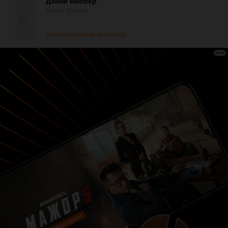
Дэнни Веббер
Danny Webber
исполнительный продюсер