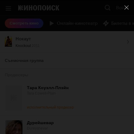
Войти
Онлайн-кинотеатр
Билеты в 
Смотреть кино
Нокаут
Knockout
2011
Съемочная группа
Продюсеры
Тара Коуэлл-Плэйн
Tara Cowell-Plain
исполнительный продюсер
Дурейшевар
Dureyshevar