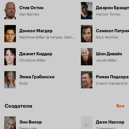
Стив Остин
Джарен Брандт
Dan Barnes
Hector Torres
Дэниэл Магдер
Сэмюэл Патрик
Matthew Miller (в титрах: Daniel Magder)
Nick Wirthlin
Джанет Киддер
Шон Дивайн
Christine Miller
Jacob Miller
Эмма Грабински
Роман Подхора
Ruby
Создатели
Все
Энн Вилер
Джек Нассер
Режиссёр
Сценарист