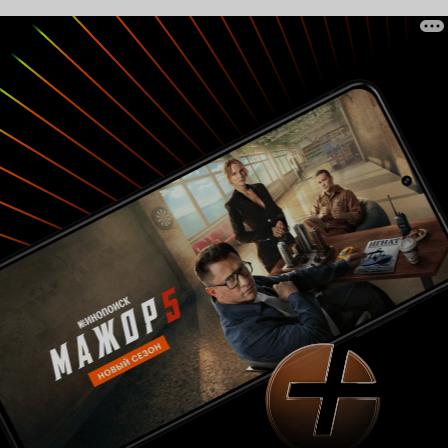
потому что рядом оказался заботливый
уборщик, когда то давно бывший неслабым
боксером. И очень скоро он начинает учить
парня, что нужно развивать не только голову,
но и некоторые способности по выживанию в
суровом обществе. Подается в классической
манере с непременными ошибками и
штампами жанра. Сначала все ок, потом какое-
нибудь препятствие, потом ругань с
продителями и сверстниками, и в конечном
итоге доказательство уже на ринге всем и вся,
что усилия были не напрасны. Очень
предсказуемая и незамысловатая история на
уровне канадского B-movie. Актеры
неизвестные, но справляются с поставленной
задачей неплохо. Драки поставлены очень
примитивно, но для детского кино вполне
сносно. Зато тут дают возможность увидеть
здоровяка Остина без бороды, и так он
выглядит куда забавнее своего привычного
образа. Примерно так же смотрелся и бритый
Чак Норрис в некоторых своих ранних
картинах. Удовольствие, определенно, не для
всех, но в качестве примера для детишек, как и
чему стоит учиться во время учебы в