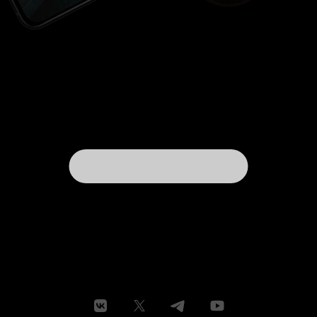
школах\колледжах, не самый плохой вариант.
На мой взгляд - еще один проходной фильмец
со Стивом Остином, на этот раз годный уже и
для семейного просмотра.