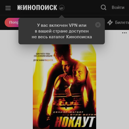
Войти
Онлайн-кинотеатр
Билет
Попробовать Плюс
У вас включен VPN или
в вашей стране доступен
не весь каталог Кинопоиска