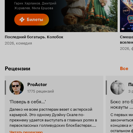
Гарик Харламов, Дмитрий
Журавлев, Мила Ершова
Билеты
Последний богатырь. Колобок
Смеша
2026, комедия
вселе
2026, 
Рецензии
Все
ProActor
П
1775 рецензий
3 
'Поверь в себя...'
Бокс это 
нокауты ...
Далеко не всем рэстлерам везет с актерской
карьерой. Это одному Дуэйну Скале по-
С первых ми
прежнему удается выступать в главных ролях в
закончиться
первоклассных голливудских блокбастерах.
концовка и 
Остальным же приходится соглашаться на
остальном 
Читать рецензию