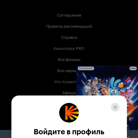
Соглашение
Правила рекомендаций
Справка
Кинопоиск PRO
Все фильмы
Все сериалы
РЕКЛАМА
Что посмотреть
Афиша
Музыка
Телепрограмма
Книги
Войдите в профиль
Служба поддержки