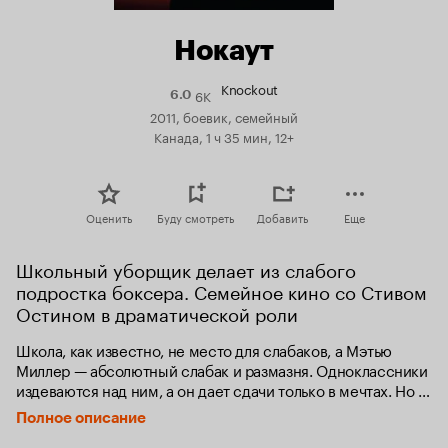
Нокаут
Knockout
6K
Рейтинг
6.0
Кинопоиска
2011, боевик, семейный
6.0
Канада, 1 ч 35 мин, 12+
Оценить
Буду смотреть
Добавить
Еще
Школьный уборщик делает из слабого 
подростка боксера. Семейное кино со Стивом 
Остином в драматической роли
Школа, как известно, не место для слабаков, а Мэтью 
Миллер — абсолютный слабак и размазня. Одноклассники 
издеваются над ним, а он дает сдачи только в мечтах. Но 
внезапно в его жизни появляется школьный уборщик Дэн 
Полное описание
Варне, на поверку оказавшийся бывшим 