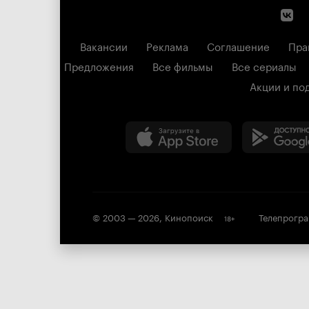
Вакансии
Реклама
Соглашение
Пра
Предложения
Все фильмы
Все сериалы
Акции и по
© 2003 —
2026
,
Кинопоиск
Телепрогр
18
+