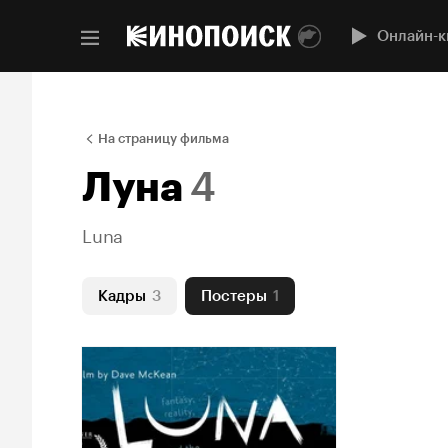
Онлайн-к
На страницу фильма
Луна
4
Luna
Кадры
3
Постеры
1