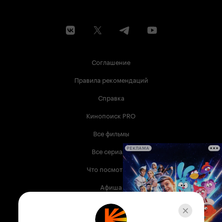
Соглашение
Правила рекомендаций
Справка
Кинопоиск PRO
Все фильмы
Все сериалы
РЕКЛАМА
Что посмотреть
Афиша
Музыка