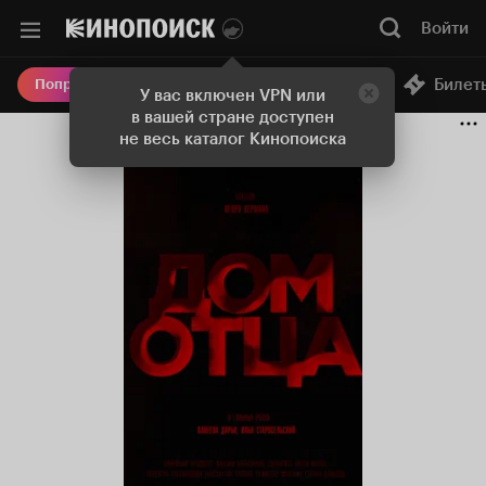
Войти
Онлайн-кинотеатр
Билет
Попробовать Плюс
У вас включен VPN или
в вашей стране доступен
не весь каталог Кинопоиска