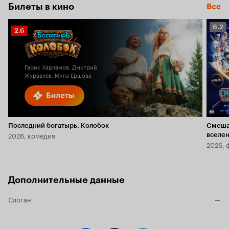
Билеты в кино
Все
Рейт
6.2
Рейтинг
2.6
Кино
Кинопоиска
6.2
2.6
Гарик Харламов, Дмитрий
Журавлев, Мила Ершова
Билеты
Последний богатырь. Колобок
Смеша
2026, комедия
вселе
2026, 
Дополнительные данные
Слоган
—