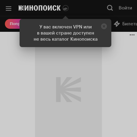
Войти
Онлайн-кинотеатр
Билет
Попробовать Плюс
У вас включен VPN или
в вашей стране доступен
не весь каталог Кинопоиска