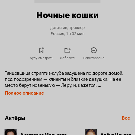
Ночные кошки
детектив, триллер
Россия, 1 ч 32 мин
Буду смотреть
Добавить
Неинтересно
Танцовщица стриптиз-клуба задушена по дороге домой, 
под подозрением — клиенты и близкие девушки. На ее 
место берут новенькую — Леру, и, кажется, 
она единственная, кто сохраняет спокойствие в этой 
Полное описание
ситуации. Вскоре еще одну стриптизершу из клуба 
находят мертвой. Очевидно, кто-то начал охоту на «ночных 
кошек», но владелец упорно отказываются закрывать клуб, 
где каждый день разгуливает на свободе потенциальный 
Актёры
Все
убийца.