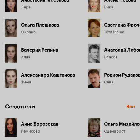
Анастасия Меськова
Алёна Чехова
Лера
Вика
Ольга Плешкова
Светлана Фрол
Оксана
Тётя Маша
Валерия Репина
Анатолий Лобо
Алла
Власов
Александра Каштанова
Родион Рудако
Женя
Сева
Создатели
Все
Анна Боровская
Ольга Михайло
Режиссёр
Сценарист