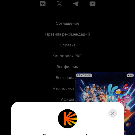
Соглашение
Правила рекомендаций
Справка
Кинопоиск PRO
Все фильмы
Все сериалы
РЕКЛАМА
Что посмотреть
Афиша
Музыка
Телепрограмма
Книги