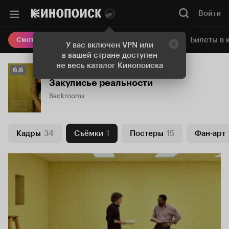
Войти
Онлайн-кинотеатр
Билеты в 
Смотреть кино
У вас включен VPN или
в вашей стране доступен
не весь каталог Кинопоиска
Рейтинг
6.6
Кинопоиска
Закулисье реальности
6.6
Backrooms
Кадры
34
Съёмки
1
Постеры
15
Фан-арт