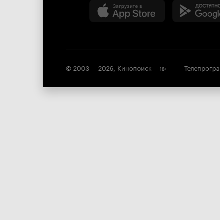
© 2003 —
2026
,
Кинопоиск
Телепрогр
18
+