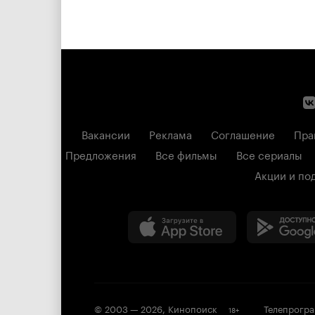
Вакансии
Реклама
Соглашение
Пра
Предложения
Все фильмы
Все сериалы
Акции и по
© 2003 —
2026
,
Кинопоиск
Телепрогр
18
+