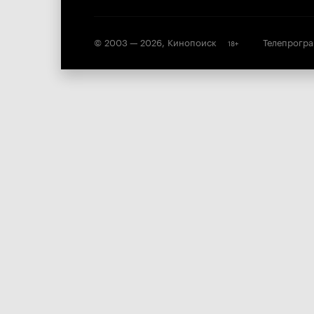
© 2003 —
2026
,
Кинопоиск
Телепрогр
18
+