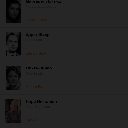
Маргарет Локвуд
Margaret Lockwood
Freda Jeffries
Дерек Фарр
Derek Farr
Edward Bare
Ольга Линдо
Olga Lindo
Monica Bare
Нора Николсон
Nora Nicholson
Emmie