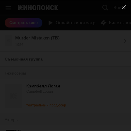
Войти
Онлайн-кинотеатр
Билеты в 
Смотреть кино
Murder Mistaken (ТВ)
1956
Съемочная группа
Режиссеры
Кэмпбелл Логан
Campbell Logan
театральный продюсер
Актеры