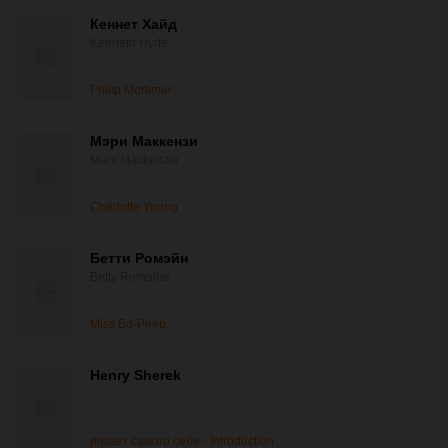
Кеннет Хайд
Kenneth Hyde
Philip Mortimer
Мэри Маккензи
Mary Mackenzie
Charlotte Young
Бетти Ромэйн
Betty Romaine
Miss Bo-Peep
Henry Sherek
играет самого себя - Introduction