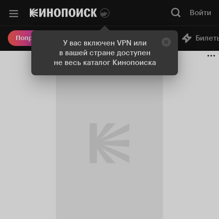
Войти
Онлайн-кинотеатр
Билет
Попробовать Плюс
У вас включен VPN или
в вашей стране доступен
не весь каталог Кинопоиска