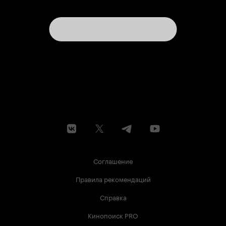
Соглашение
Правила рекомендаций
Справка
Кинопоиск PRO