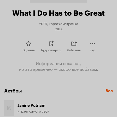
What I Do Has to Be Great
2007, короткометражка
США
Оценить
Буду смотреть
Добавить
Еще
Информации пока нет,
но это временно — скоро все добавим.
Актёры
Все
Janine Putnam
играет самого себя