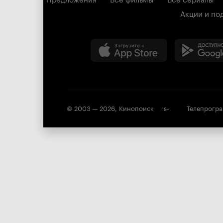
Акции и по
© 2003 —
2026
,
Кинопоиск
Телепрогр
18
+