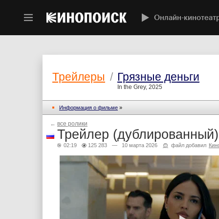
Онлайн-кинотеат
Трейлеры
/
Грязные деньги
In the Grey, 2025
Информация о фильме
»
←
все ролики
Трейлер (дублированный)
02:19
125 283
— 10 марта 2026
файл добавил
Кин