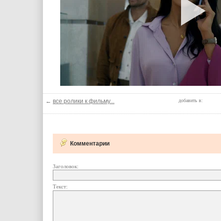
←
все ролики к фильму...
добавить в:
Комментарии
Заголовок:
Текст: