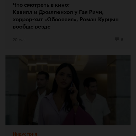
Что смотреть в кино:
Кавилл и Джилленхол у Гая Ричи,
хоррор-хит «Обсессия», Роман Курцын
вообще везде
20 мая
8
Индустрия