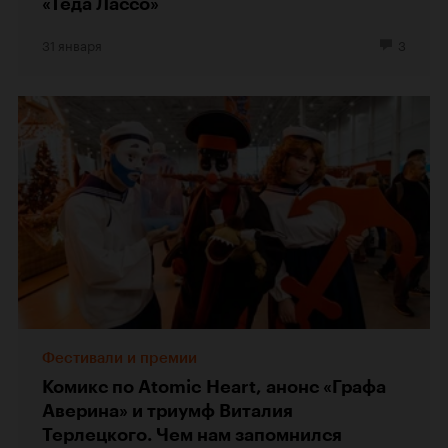
«Теда Лассо»
31 января
3
Фестивали и премии
Комикс по Atomic Heart, анонс «Графа
Аверина» и триумф Виталия
Терлецкого. Чем нам запомнился