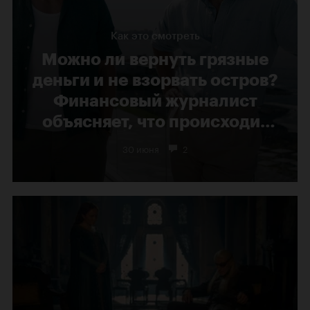
Как это смотреть
Можно ли вернуть грязные
деньги и не взорвать остров?
Финансовый журналист
объясняет, что происходит
в фильме Гая Ричи
30 июня
2