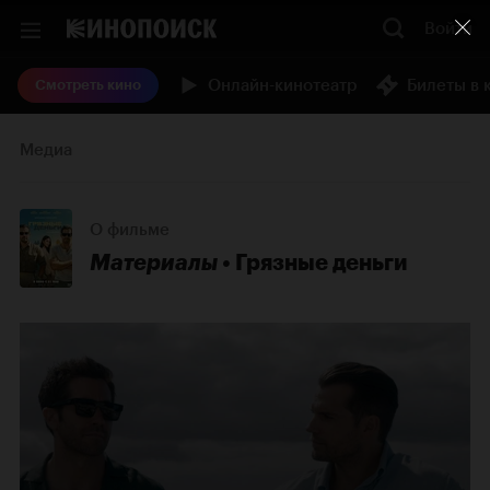
Войти
Онлайн-кинотеатр
Билеты в 
Смотреть кино
Медиа
О фильме
Материалы
Грязные деньги