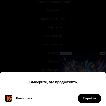
Правила рекомендаций
Справка
Кинопоиск PRO
Все фильмы
Все сериалы
Что посмотреть
Афиша
РЕКЛАМА
Музыка
Телепрограмма
Книги
Служба поддержки
© 2003 —
2026
,
Кинопоиск
18
+
Проект компании