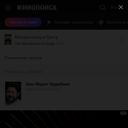
Войти
Онлайн-кинотеатр
Билеты в 
Смотреть кино
Мандалорец и Грогу
The Mandalorian & Grogu
2026
Съемочная группа
Режиссеры дубляжа
Шах-Мурат Ордабаев
Shah-Murat Ordabaev