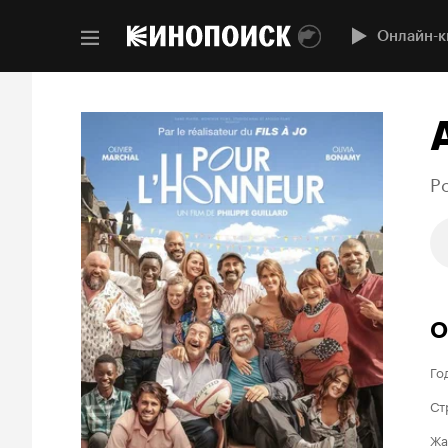
Онлайн-к
Po
О
Го
Ст
Жа