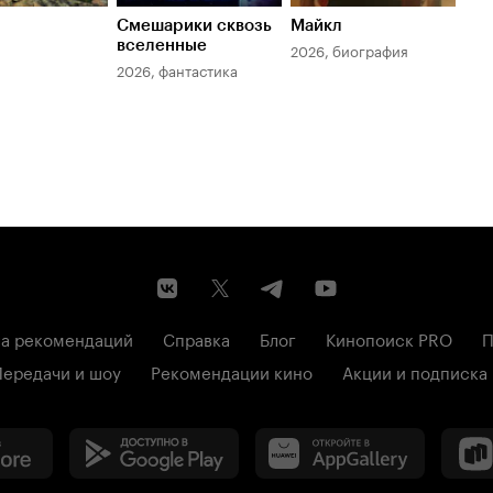
Смешарики сквозь
Майкл
Зл
вселенные
мер
2026, биография
2026, фантастика
202
а рекомендаций
Справка
Блог
Кинопоиск PRO
П
Передачи и шоу
Рекомендации кино
Акции и подписка