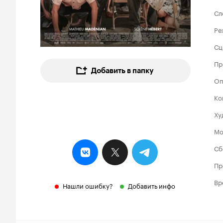
Сл
Ре
Сц
Пр
Добавить в папку
Оп
Ко
Ху
Мо
Сб
Пр
Вр
Нашли ошибку?
Добавить инфо