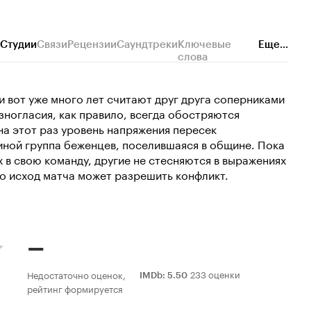
Студии
Связи
Рецензии
Саундтреки
Ключевые
Еще...
слова
и вот уже много лет считают друг друга соперниками
азногласия, как правило, всегда обостряются
на этот раз уровень напряжения пересек
иной группа беженцев, поселившаяся в общине. Пока
 в свою команду, другие не стесняются в выражениях
ко исход матча может разрешить конфликт.
–
233 оценки
Недостаточно оценок,
IMDb
:
5.50
рейтинг формируется