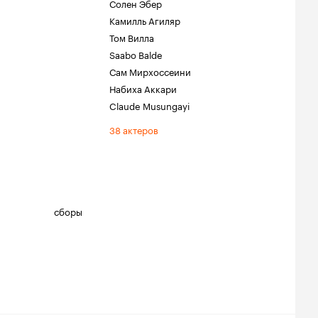
Солен Эбер
Камилль Агиляр
Том Вилла
Saabo Balde
Сам Мирхоссеини
Набиха Аккари
Claude Musungayi
38 актеров
сборы