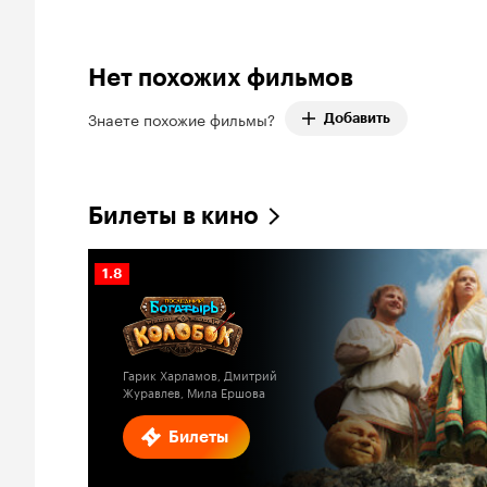
Нет похожих фильмов
Знаете похожие фильмы?
Добавить
Билеты в кино
Рейтинг
1.8
Кинопоиска
1.8
Гарик Харламов, Дмитрий
Журавлев, Мила Ершова
Билеты