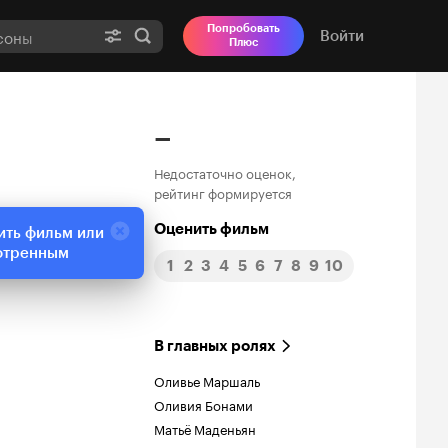
Попробовать
Войти
Плюс
–
Недостаточно оценок,
рейтинг формируется
Оценить фильм
ить фильм или
отренным
1
2
3
4
5
6
7
8
9
10
В главных ролях
Оливье Маршаль
Оливия Бонами
Матьё Маденьян