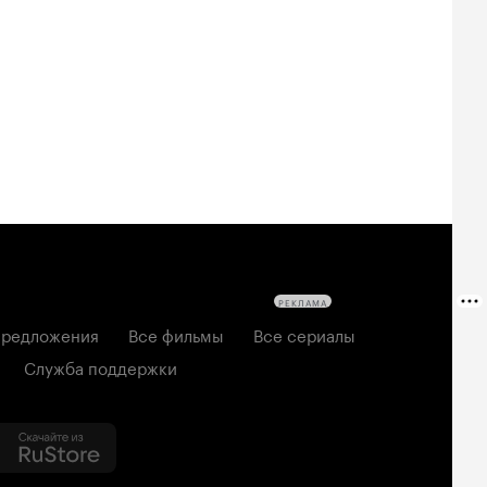
овещие
На деревню
Старый орёл
твецы: Пекло
дедушке 2
2026, семейный
6, ужасы
2026, комедия
РЕКЛАМА
редложения
Все фильмы
Все сериалы
Служба поддержки