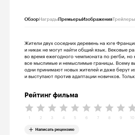
Обзор
Награды
Премьеры
Изображения
Трейлеры
Жители двух соседних деревень на юге Франци
и никак не могут найти общий язык. Вековые р
во время ежегодного чемпионата по регби, но 
все мыслимые и немыслимые границы. Всему в
одни принимают новых жителей и даже берут их
и выступают против адаптации новичков. Толь
Рейтинг фильма
1
2
3
4
5
6
7
8
9
10
Написать рецензию