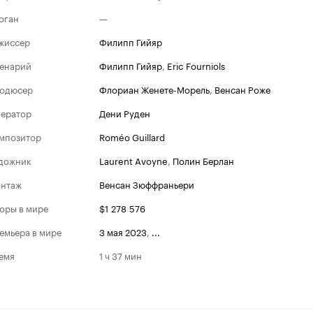
оган
—
жиссер
Филипп Гийяр
енарий
Филипп Гийяр
,
Eric Fourniols
одюсер
Флориан Женете-Морель
,
Венсан Роже
ератор
Дени Руден
мпозитор
Roméo Guillard
дожник
Laurent Avoyne
,
Полин Берлан
нтаж
Венсан Зюффраньери
оры в мире
$1 278 576
емьера в мире
3 мая 2023
,
...
емя
1 ч 37 мин