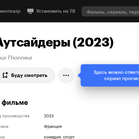
инотеатр
Установить на ТВ
Аутсайдеры (2023)
ur l'honneur
Здесь можно отмет
Буду смотреть
сериал просм
 фильме
д производства
2023
рана
Франция
нр
комедия
,
спорт