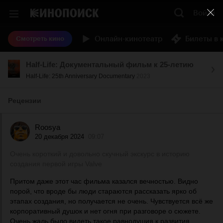
Войти
Онлайн-кинотеатр
Билеты в 
Смотреть кино
Half-Life: Документальный фильм к 25-летию
Half-Life: 25th Anniversary Documentary
2023
Рецензии
Roosya
20 декабря 2024
09:07
Очень короткий и довольно скучный экскурс в историю
создания первой игры Valve
Притом даже этот час фильма казался вечностью. Видно
порой, что вроде бы люди стараются рассказать ярко об
этапах создания, но получается не очень. Чувствуется всё же
корпоративный душок и нет огня при разговоре о сюжете.
Очень жаль было видеть такое равнодушия к развития