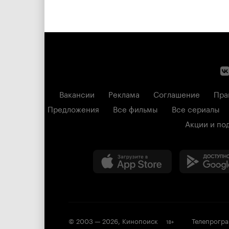
Вакансии
Реклама
Соглашение
Пра
Предложения
Все фильмы
Все сериалы
Акции и по
© 2003 —
2026
,
Кинопоиск
Телепрогр
18
+