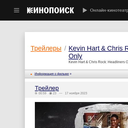
Онлайн-кинотеат
Трейлеры
/
Kevin Hart & Chris 
Only
Kevin Hart & Chris Rock: Headliners O
Информация о фильме
»
Трейлер
00:59
23
— 17 ноября 2023