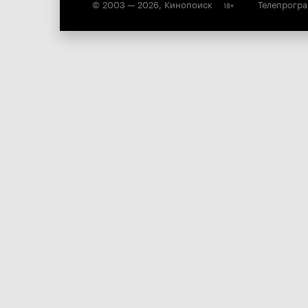
© 2003 —
2026
,
Кинопоиск
Телепрогр
18
+