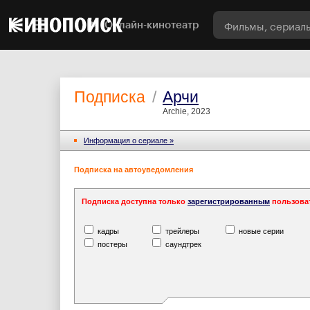
Онлайн-кинотеатр
Подписка
/
Арчи
Archie, 2023
Информация o сериале »
Подписка на автоуведомления
Подписка доступна только
зарегистрированным
пользова
кадры
трейлеры
новые серии
постеры
саундтрек