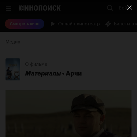
Войти
Онлайн-кинотеатр
Билеты в 
Смотреть кино
Медиа
О фильме
Материалы
Арчи