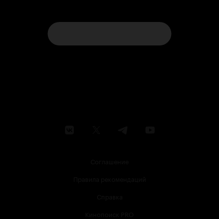
Соглашение
Правила рекомендаций
Справка
Кинопоиск PRO