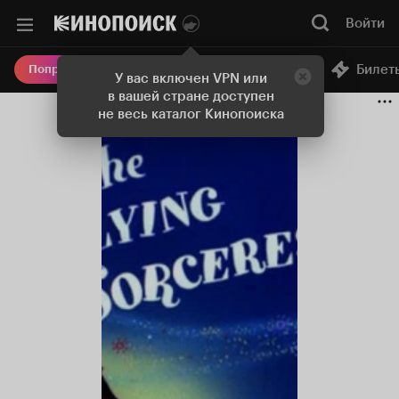
Войти
Онлайн-кинотеатр
Билет
Попробовать Плюс
У вас включен VPN или
в вашей стране доступен
не весь каталог Кинопоиска