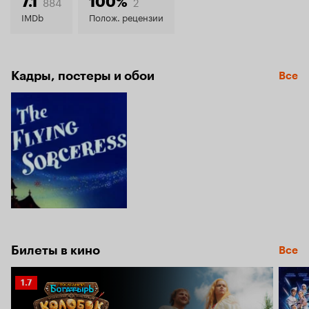
7.6
884
2
7.1
100%
IMDb
Полож. рецензии
Кадры, постеры и обои
Все
Билеты в кино
Все
Рейтинг
1.7
Кинопоиска