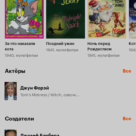
За что наказали
Поздний ужин
Ночь перед
Кот
1941, мультфильм
194
кота
Рождеством
1940, мультфильм
1941, мультфильм
Актёры
Все
Джун Форэй
Tom's Mistress / Witch, озвучка, в титрах не указана
Создатели
Все
Джозеф Барбера