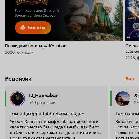
1.7
Гарик Харламов, Дмитрий
Журавлев, Мила Ершова
Билеты
Последний богатырь. Колобок
Смеша
2026, комедия
вселе
2026, 
Рецензии
Все
TJ_Hannabar
X
549 рецензий
23
Том и Джерри 1956: Время ведьм
Том наним
Уильям Ханна и Джозеф Барбара продолжили
Впрочем, эт
свое творчество без Фреда Квимби. Как бы то
Есть те, кт
ни было, стиль сериала стал достаточно иным.
являются ве
Пока что имеются нестандартные
Хотя задуматьс