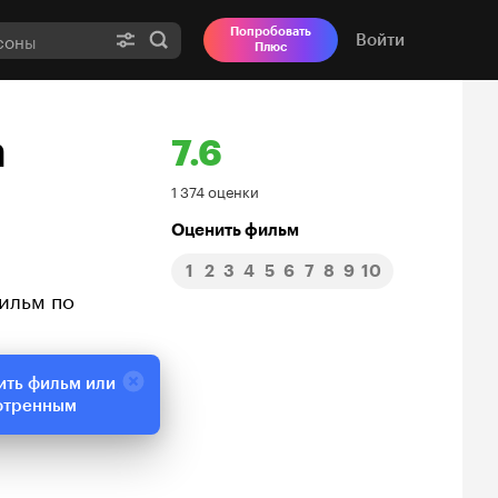
Попробовать
Войти
Плюс
а
7.6
Рейтинг
1 374 оценки
Кинопоиска
Оценить фильм
1
2
3
4
5
6
7
8
9
10
7.6
ильм по
ить фильм или
отренным