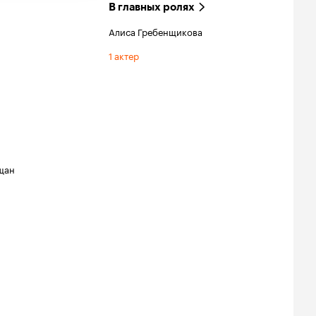
В главных ролях
Алиса Гребенщикова
1 актер
щан