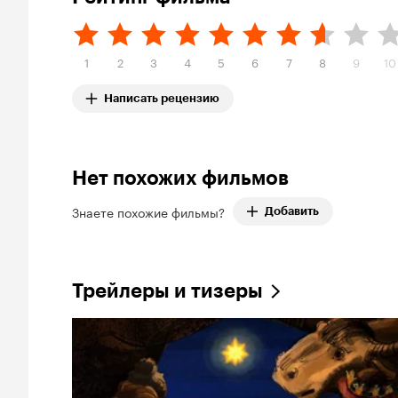
1
2
3
4
5
6
7
8
9
10
Написать рецензию
Нет похожих фильмов
Знаете похожие фильмы?
Добавить
Трейлеры и тизеры