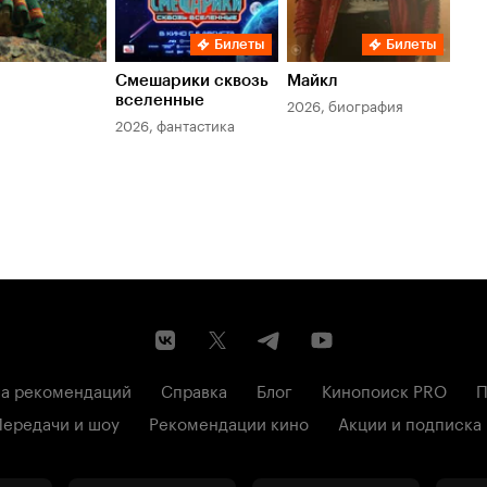
Билеты
Билеты
Смешарики сквозь
Майкл
Зл
вселенные
мер
2026, биография
2026, фантастика
202
а рекомендаций
Справка
Блог
Кинопоиск PRO
П
Передачи и шоу
Рекомендации кино
Акции и подписка