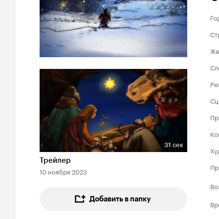
Го
Ст
Жа
Сл
Ре
Сц
Пр
Ко
31 сек
Ху
Длительность 31 сек
Трейлер
Пр
10 ноября 2023
Во
Добавить в папку
Вр