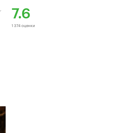
7.6
Рейтинг
1 374 оценки
Кинопоиска
7.6