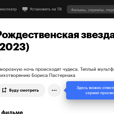
инотеатр
Установить на ТВ
Рождественская звезд
(2023)
+
 морозную ночь происходят чудеса. Теплый мультф
тихотворению Бориса Пастернака
Здесь можно отмет
Буду смотреть
сериал просм
 фильме