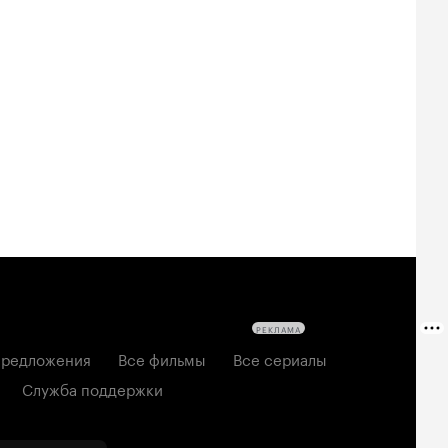
Билеты
Билеты
Билеты
овещие
На деревню
Старый орёл
твецы: Пекло
дедушке 2
2026, семейный
6, ужасы
2026, комедия
РЕКЛАМА
редложения
Все фильмы
Все сериалы
Служба поддержки