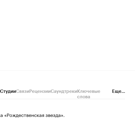
Студии
Связи
Рецензии
Саундтреки
Ключевые
Еще...
слова
а «Рождественская звезда».