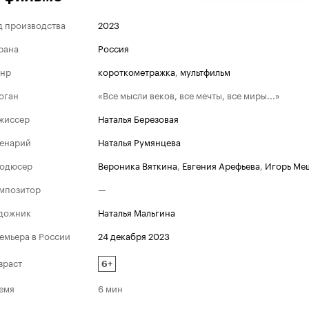
д производства
2023
рана
Россия
нр
короткометражка
,
мультфильм
оган
«Все мысли веков, все мечты, все миры...»
жиссер
Наталья Березовая
енарий
Наталья Румянцева
одюсер
Вероника Вяткина
,
Евгения Арефьева
,
Игорь Ме
мпозитор
—
дожник
Наталья Мальгина
емьера в России
24 декабря 2023
зраст
6+
емя
6 мин