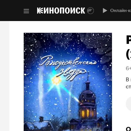
Онлайн-к
6
В
с
О