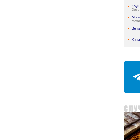
Круш
Deep
Мото
Motor
Ветк
Косм