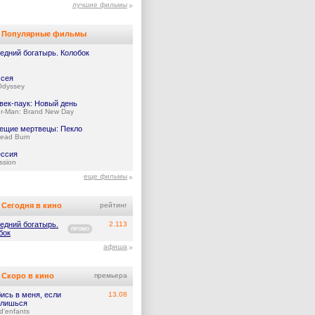
лучшие фильмы
Популярные фильмы
едний богатырь. Колобок
сея
Odyssey
век-паук: Новый день
er-Man: Brand New Day
ещие мертвецы: Пекло
Dead Burn
ссия
ssion
еще фильмы
Сегодня в кино
рейтинг
едний богатырь.
2.113
ПРОМО
бок
афиша
Скоро в кино
премьера
ись в меня, если
13.08
лишься
d'enfants