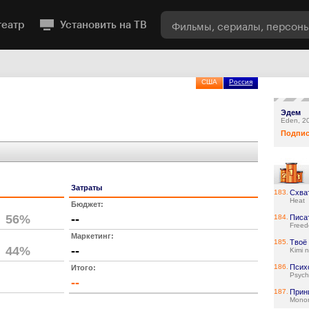
театр
Установить на ТВ
США
Россия
Эдем
Eden, 2
Подпис
Затраты
183.
Схва
Heat
Бюджет:
56%
--
184.
Писа
Freed
Маркетинг:
185.
Твоё
44%
--
Kimi 
186.
Псих
Итого:
Psyc
--
187.
Прин
Mono