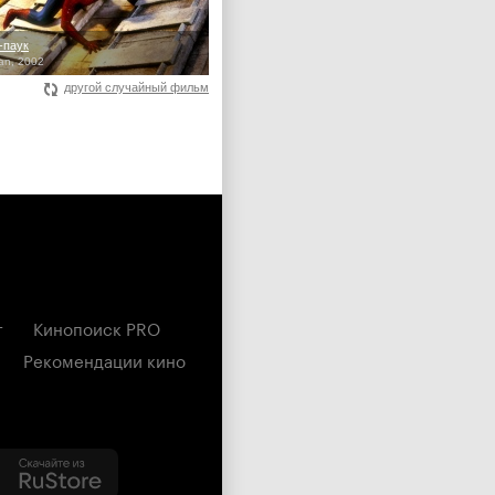
-паук
an, 2002
другой случайный фильм
г
Кинопоиск PRO
Рекомендации кино