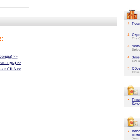
1.
Посл
2.
Одис
:
The 
3.
Чело
Spid
-энды) >>
4.
Злов
Evil 
уик-энды) >>
5.
Обсе
ры в США >>
Obse
Посл
Коло
Влюб
осме
Jeux 