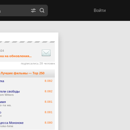
Войти
024
ка на обновления...
подписались 28 человек
Лучшие фильмы — Top 250
тка
8.082
тели свободы
8.082
om Writers
 имя
8.081
no na wa.
о
8.081
ho
цесса Мононоке
8.080
noke-hime