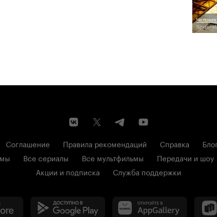
Человек
Spider-M
Соглашение
Правила рекомендаций
Справка
Бло
ьмы
Все сериалы
Все мультфильмы
Передачи и шоу
Акции и подписка
Служба поддержки