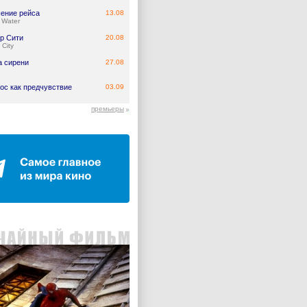
ение рейса
13.08
 Water
р Сити
20.08
 City
а сирени
27.08
ос как предчувствие
03.09
премьеры