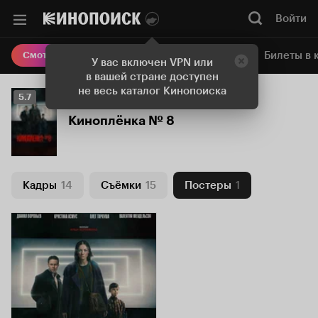
Войти
Онлайн-кинотеатр
Билеты в 
Смотреть кино
У вас включен VPN или
в вашей стране доступен
не весь каталог Кинопоиска
Рейтинг
5.7
Кинопоиска
Киноплёнка № 8
5.7
Кадры
14
Съёмки
15
Постеры
1