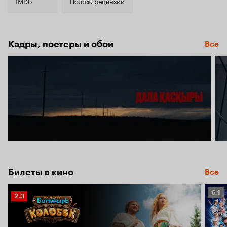
6.6
IMDb
Полож. рецензии
Кадры, постеры и обои
Все
Билеты в кино
Все
Рейт
6.1
Рейтинг
2.3
Кино
Кинопоиска
6.1
2.3