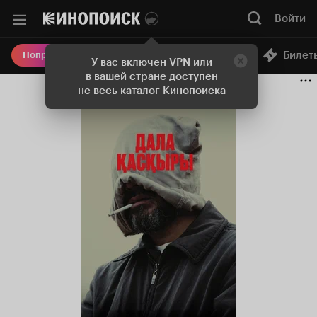
Войти
Онлайн-кинотеатр
Билет
Попробовать Плюс
У вас включен VPN или
в вашей стране доступен
не весь каталог Кинопоиска