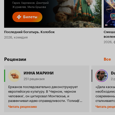
Гарик Харламов, Дмитрий
Журавлев, Мила Ершова
Билеты
Последний богатырь. Колобок
Смеша
2026, комедия
вселе
2026, 
Рецензии
Все
ИННА МАРИНИ
Da
251 рецензия
2 
Ержанов последовательно деконструирует
«Дала каскыры» Ерж
европейскую культуру. В 'Черном, черном
необходимо
человеке', он цитировал Монтескье, и
современны
развенчивал идею справедливости. 'Голиаф'
сталкиваетс
основан на идеях Макиавелли, и посвящен
ни творил. 
Читать рецензию
Читать рец
борьбе с тиранией в антураже казахских
фиксирует в
степей. Теперь, режиссер взялся за Германа
каскыры» н