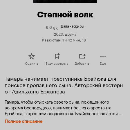
Степной волк
Дала қасқыры
8K
Рейтинг
6.6
Кинопоиска
2023, драма
6.6
Казахстан, 1 ч 42 мин, 18+
Оценить
Буду смотреть
Добавить
Еще
Тамара нанимает преступника Брайюка для 
поисков пропавшего сына. Авторский вестерн 
от Адильхана Ержанова
Тамара, чтобы отыскать своего сына, похищенного 
во время беспорядков, нанимает беглого арестанта 
Брайюка, в прошлом следователя. Брайюк соглашается 
помочь, но его методы оказываются жесткими. Тамара 
Полное описание
не приемлет методы Брайюка, а ему чужды идеи Тамары. 