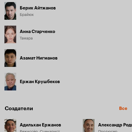
Берик Айтжанов
Брайюк
Анна Старченко
Тамара
Азамат Нигманов
Ержан Крушбеков
Создатели
Все
Адильхан Ержанов
Александр Род
Режиссёр, Сценарист
Продюсер