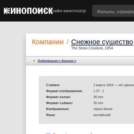
Онлайн-кинотеатр
Компании
/
Снежное существо
The Snow Creature, 1954
Информация o фильме »
Съёмки:
2 марта 1954 — нет данны
Формат изображения:
1.37 : 1
Формат копии:
35 mm
Формат съёмок:
35 mm
Изображение:
чёрно-белое
Язык:
английский