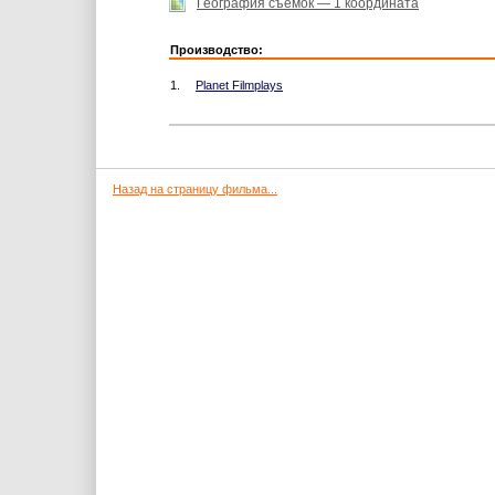
География съемок — 1 координата
Производство:
1.
Planet Filmplays
Назад на страницу фильма...